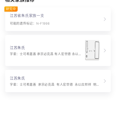
研究中
江苏省朱氏家族一支
可能的遗传标记：N-F1998
江苏朱氏
字辈：士可希嘉善 承宗必克昌 有人宏世德 永以应邦祥
江苏朱氏
字辈：士可希嘉善 承宗必克昌 有人宏世德 永以应邦祥 明达成才大 和平履福长 传家惟道学 华国乃文章