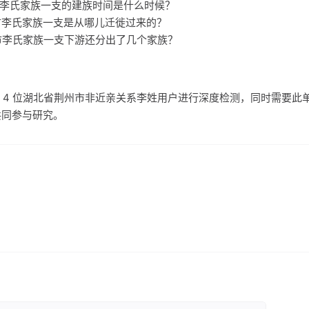
州市李氏家族一支的建族时间是什么时候？
州市李氏家族一支是从哪儿迁徙过来的？
州市李氏家族一支下游还分出了几个家族？
 4 位湖北省荆州市非近亲关系李姓用户进行深度检测，同时需要此
位共同参与研究。