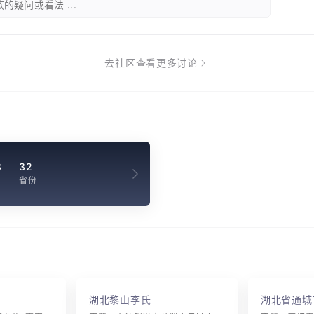
的疑问或看法 ...
去社区查看更多讨论
8
32
省份
湖北黎山李氏
湖北省通城