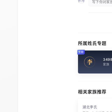
写下你对家族
所属姓氏专题
专题
349
李
家族
相关家族推荐
湖北李氏