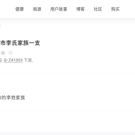
健康
祖源
用户故事
博客
社区
购买
情
州市李氏家族一支
在
Q-Z41303
下游,
市的李姓家族