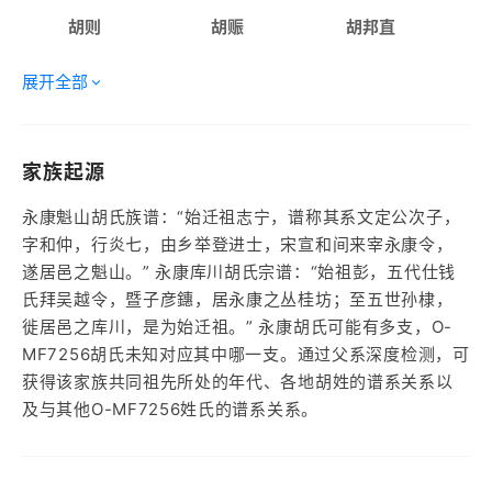
胡则
胡赈
胡邦直
展开全部
家族起源
永康魁山胡氏族谱：“始迁祖志宁，谱称其系文定公次子，
字和仲，行炎七，由乡举登进士，宋宣和间来宰永康令，
遂居邑之魁山。” 永康库川胡氏宗谱：“始祖彭，五代仕钱
氏拜吴越令，暨子彦鏸，居永康之丛桂坊；至五世孙棣，
徙居邑之库川，是为始迁祖。” 永康胡氏可能有多支，O-
MF7256胡氏未知对应其中哪一支。通过父系深度检测，可
获得该家族共同祖先所处的年代、各地胡姓的谱系关系以
及与其他O-MF7256姓氏的谱系关系。