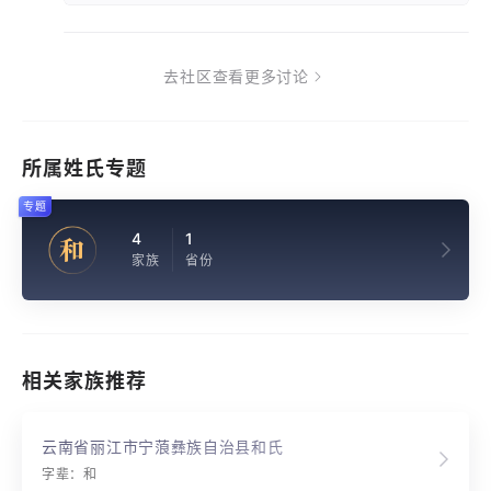
去社区查看更多讨论
所属姓氏专题
专题
4
1
和
家族
省份
相关家族推荐
云南省丽江市宁蒗彝族自治县和氏
字辈：和