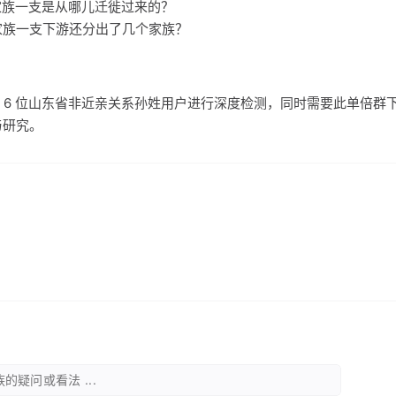
氏家族一支是从哪儿迁徙过来的？
氏家族一支下游还分出了几个家族？
 6 位山东省非近亲关系孙姓用户进行深度检测，同时需要此单倍群
与研究。
的疑问或看法 ...