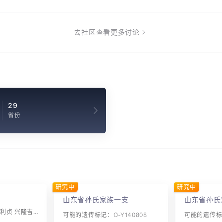
去社区查看更多讨论
29
省份
研究中
研究中
山东省孙氏家族一支
山东省孙氏
字辈：大永宏茂 元亨利贞 兴隆吉庆 昭远振武 承先启后 世代克昌 平治修齐 子嗣长守
可能的遗传标记：O-Y140808
可能的遗传标记