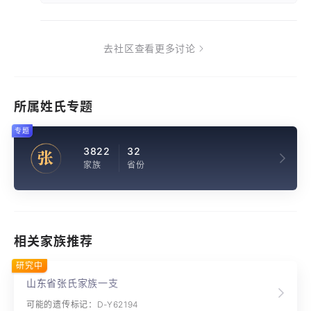
去社区查看更多讨论
所属姓氏专题
专题
3822
32
张
家族
省份
相关家族推荐
研究中
山东省张氏家族一支
可能的遗传标记：D-Y62194