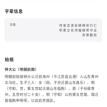
字辈信息
字辈
传家志读安耕绵世行仁
积善立名须植纲常守业
务尊勤俭
始祖
钟大公（明朝前期）
明朝初始祖钟大公迁自海州（今江苏连云港）入山东青州
北马社，生子三人：全（田，子孙迁居山东昌乐）、明
（守和、世，第五世起迁居山东临朐）、原（子孙居青
州，五世时分二十支），明（守和）公的第五世珉、瑁迁
居临朐申明亭，以此后世居此。