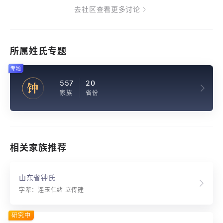
去社区查看更多讨论
所属姓氏专题
专题
557
20
钟
家族
省份
相关家族推荐
山东省钟氏
字辈：连玉仁绪 立传建
研究中