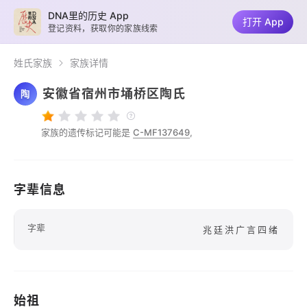
DNA里的历史 App
打开 App
登记资料，获取你的家族线索
姓氏家族
家族详情
安徽省宿州市埇桥区陶氏
陶
家族的遗传标记可能是
C-MF137649
,
字辈信息
字辈
兆廷洪广言四绪
始祖