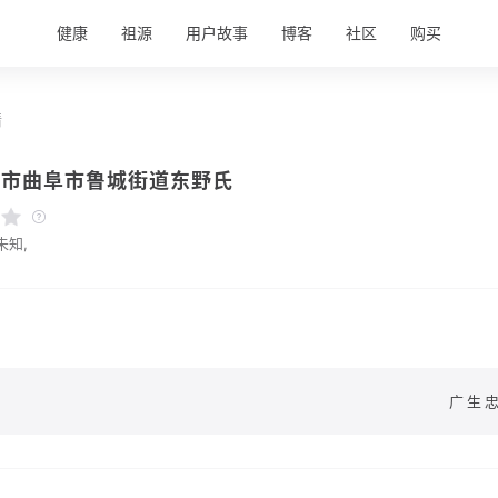
健康
祖源
用户故事
博客
社区
购买
情
宁市曲阜市鲁城街道东野氏
未知,
广生