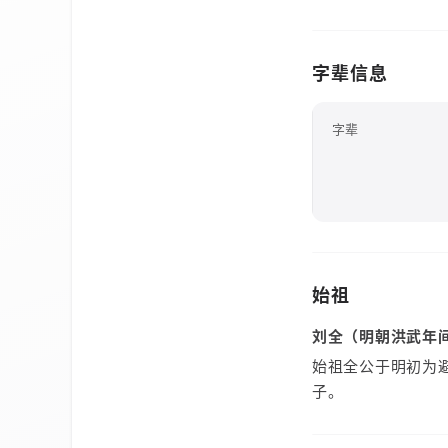
字辈信息
字辈
始祖
刘全（明朝洪武年
始祖全公于明初为
子。