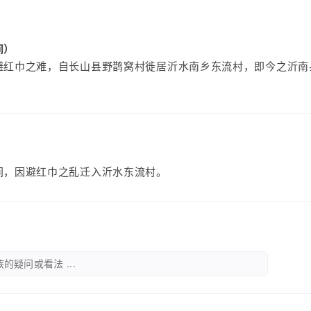
间）
避红巾之难，自长山县野鹊窝村徙居沂水南乡东流村，即今之沂南
间，因避红巾之乱迁入沂水东流村。
的疑问或看法 ...