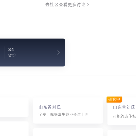
去社区查看更多讨论
6
34
省份
研究中
山东省刘氏
山东省刘氏
字辈：佩振嘉生继业长洪士同
可能的遗传标记