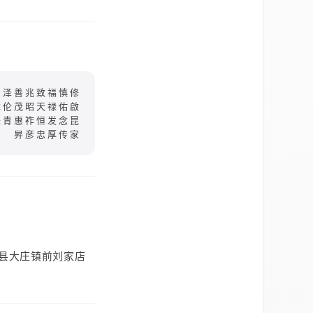
恩泽善兆致福慎修
彝伦茂昭天禄佑啟
长青惠祚恒发念昆
昇彦忠厚传家
县大庄镇前刘家店