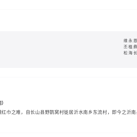
维永
丕植
松海
间）
避红巾之难，自长山县野鹊窝村徙居沂水南乡东流村，即今之沂南