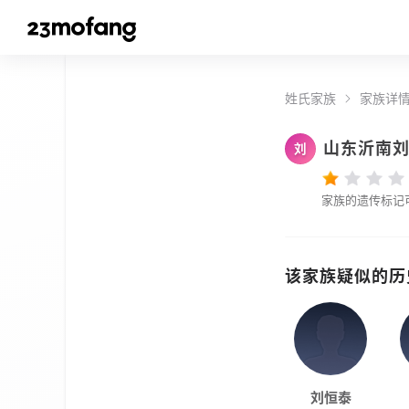
姓氏家族
家族详
山东沂南
刘
家族的遗传标记
该家族疑似的历
刘恒泰