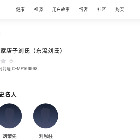
健康
祖源
用户故事
博客
社区
购买
情
刘家店子刘氏（东流刘氏）
可能是
C-MF166998
,
史名人
刘策先
刘恩驻