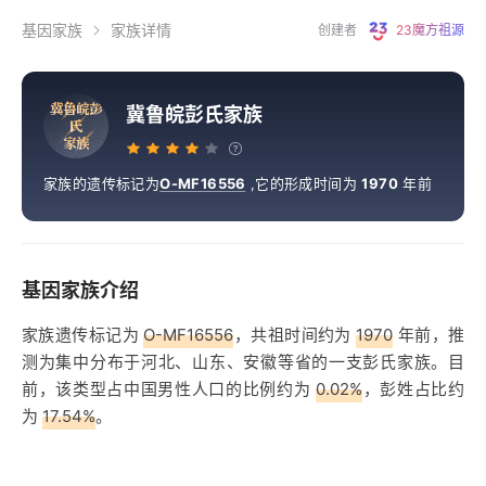
基因家族
家族详情
创建者
23魔方祖源
冀
鲁
皖
彭
冀鲁皖彭氏家族
氏
家
族
家族的遗传标记为
O-MF16556
,
它的形成时间为
1970
年前
基因家族介绍
家族遗传标记为
O-MF16556
，共祖时间约为
1970
年前，推
测为集中分布于河北、山东、安徽等省的一支彭氏家族。目
前，该类型占中国男性人口的比例约为
0.02%
，彭姓占比约
为
17.54%
。