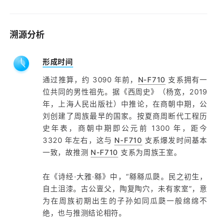
溯源分析
形成时间
通过推算，约 3090 年前，
N-F710
支系拥有一
位共同的男性祖先。据《西周史》（杨宽，2019
年，上海人民出版社）中推论，在商朝中期，公
刘创建了周族最早的国家。按夏商周断代工程历
史年表，商朝中期即公元前 1300 年，距今
3320 年左右，这与
N-F710
支系爆发时间基本
一致，故推测
N-F710
支系为周族王室。
在《诗经·大雅·緜》中，“緜緜瓜瓞。民之初生，
自土沮漆。古公亶父，陶复陶穴，未有家室”，意
为在周族初期出生的子孙如同瓜瓞一般绵绵不
绝，也与推测结论相符。