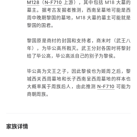
M128
（
N-F710
上游），其中包括 M18 大墓的
墓主。据考古发掘者推测，西南呈墓地可能是西
周中晚期黎国的墓地，M18 大墓的墓主可能就是
黎国的国君。
黎国原是商纣的封国和支持者，商末时（武王八
年），为毕公高所戡灭。武王分封各国时将黎封
给了毕公高，毕公高派自己的别子为黎侯。
毕公高为文王之子，因此黎侯也为姬周之后，黎
城西关西周墓地和长子西南呈西周墓地的样本也
大概率属于周族后人，由此推测
N-F710
可能为
商朝周族。
家族详情