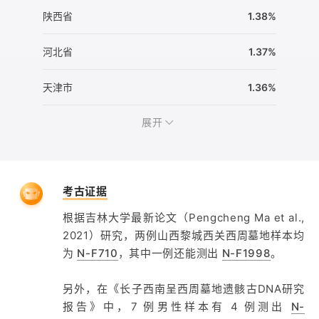
陕西省
1.38%
河北省
1.37%
天津市
1.36%
展开
考古证据
根据吉林大学最新论文（Pengcheng Ma et al.,
2021）研究，两例山西黎城西关西周墓地样本均
为
N-F710
，其中一例还能测出
N-F1998
。
另外，在《长子西南呈西周墓地遗骸古DNA研究
报告》中，7 例男性样本有 4 例测出
N-