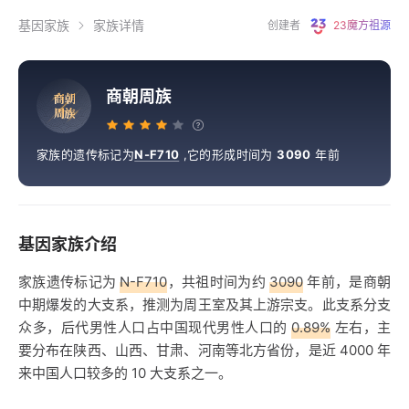
基因家族
家族详情
创建者
23魔方祖源
商朝周族
商
朝
周
族
家族的遗传标记为
N-F710
,
它的形成时间为
3090
年前
基因家族介绍
家族遗传标记为
N-F710
，共祖时间为约
3090
年前，是商朝
中期爆发的大支系，推测为周王室及其上游宗支。此支系分支
众多，后代男性人口占中国现代男性人口的
0.89%
左右，主
要分布在陕西、山西、甘肃、河南等北方省份，是近 4000 年
来中国人口较多的 10 大支系之一。