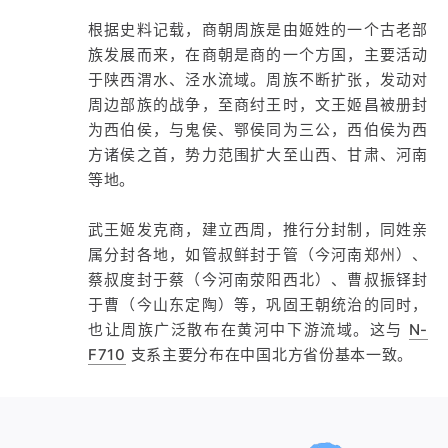
根据史料记载，商朝周族是由姬姓的一个古老部
族发展而来，在商朝是商的一个方国，主要活动
于陕西渭水、泾水流域。周族不断扩张，发动对
周边部族的战争，至商纣王时，文王姬昌被册封
为西伯侯，与鬼侯、鄂侯同为三公，西伯侯为西
方诸侯之首，势力范围扩大至山西、甘肃、河南
等地。
武王姬发克商，建立西周，推行分封制，同姓亲
属分封各地，如管叔鲜封于管（今河南郑州）、
蔡叔度封于蔡（今河南荥阳西北）、曹叔振铎封
于曹（今山东定陶）等，巩固王朝统治的同时，
也让周族广泛散布在黄河中下游流域。这与
N-
F710
支系主要分布在中国北方省份基本一致。