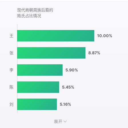
现代商朝周族后裔的
姓氏占比情况
王
10.00%
张
8.87%
李
5.90%
陈
5.45%
刘
5.16%
展开