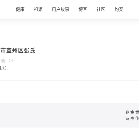
健康
祖源
用户故事
博客
社区
购买
情
城市宣州区张氏
未知,
兆金
诗书