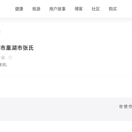
健康
祖源
用户故事
博客
社区
购买
情
肥市巢湖市张氏
未知,
世德