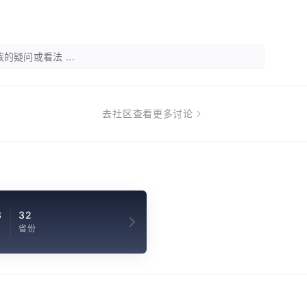
的疑问或看法 ...
去社区查看更多讨论
3
32
省份