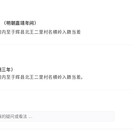
）（明朝嘉靖年间）
月内至于辉县北王二里村名横岭入籍当差
德三年）
月内至于辉县北王二里村名横岭入籍当差。
的疑问或看法 ...