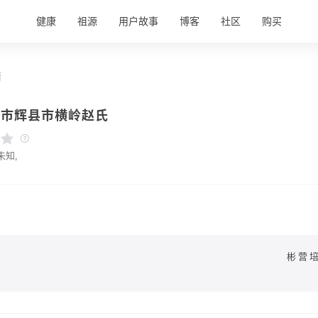
健康
祖源
用户故事
博客
社区
购买
情
乡市辉县市横岭赵氏
未知,
彬营