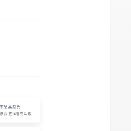
市息县赵氏
字辈：芳樹慶彥長 嘉祥善克昌 敬尊忠厚訓 榮祖繼書香