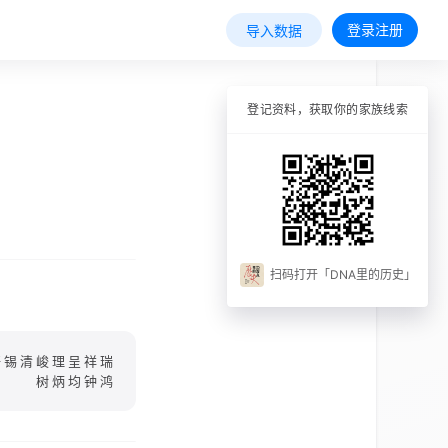
登录注册
导入数据
登记资料，获取你的家族线索
扫码打开「DNA里的历史」
培锡清峻理呈祥瑞
树炳均钟鸿