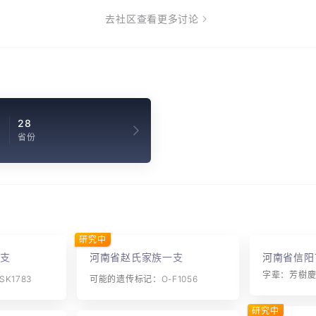
去社区查看更多讨论
0
28
省份
研究中
支
河南省赵氏家族一支
河南省信阳
K1783
可能的遗传标记：O-F1056
研究中