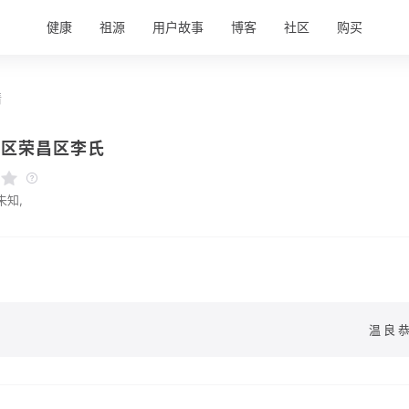
健康
祖源
用户故事
博客
社区
购买
情
辖区荣昌区李氏
未知,
温良