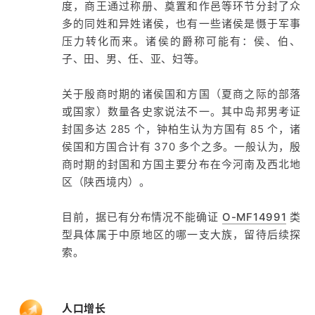
度，商王通过称册、奠置和作邑等环节分封了众
多的同姓和异姓诸侯，也有一些诸侯是慑于军事
压力转化而来。诸侯的爵称可能有：侯、伯、
子、田、男、任、亚、妇等。
关于殷商时期的诸侯国和方国（夏商之际的部落
或国家）数量各史家说法不一。其中岛邦男考证
封国多达 285 个，钟柏生认为方国有 85 个，诸
侯国和方国合计有 370 多个之多。一般认为，殷
商时期的封国和方国主要分布在今河南及西北地
区（陕西境内）。
目前，据已有分布情况不能确证
O-MF14991
类
型具体属于中原地区的哪一支大族，留待后续探
索。
人口增长