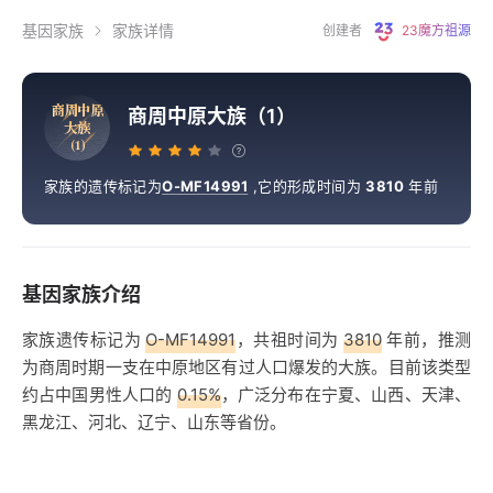
基因家族
家族详情
创建者
23魔方祖源
商
周
中
原
商周中原大族（1）
大
族
（
1
）
家族的遗传标记为
O-MF14991
,
它的形成时间为
3810
年前
基因家族介绍
家族遗传标记为
O-MF14991
，共祖时间为
3810
年前，推测
为商周时期一支在中原地区有过人口爆发的大族。目前该类型
约占中国男性人口的
0.15%
，广泛分布在宁夏、山西、天津、
黑龙江、河北、辽宁、山东等省份。