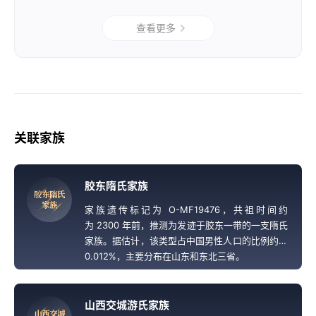
查看更多
关联家族
胶东隋氏家族
胶
东
隋
氏
家
族
家族遗传标记为 O-MF19476，共祖时间约
为 2300 年前，推测为发迹于胶东一带的一支隋氏
家族。据估计，该类型占中国男性人口的比例约为
0.012%，主要分布在山东和东北三省。
山西交城游氏家族
山
西
交
城