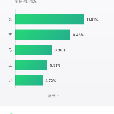
姓氏占比情况
张
11.81%
李
9.45%
马
6.30%
王
5.51%
尹
4.72%
展开