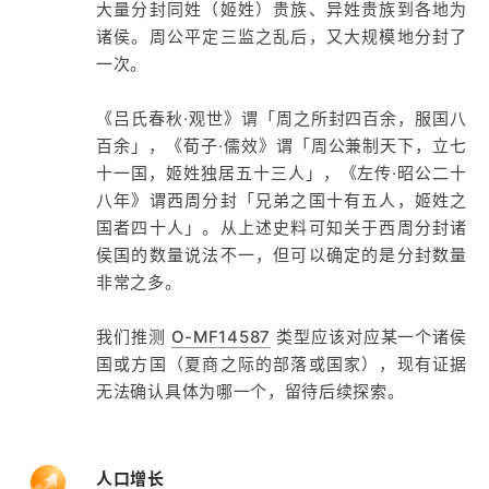
大量分封同姓（姬姓）贵族、异姓贵族到各地为
诸侯。周公平定三监之乱后，又大规模地分封了
一次。
《吕氏春秋·观世》谓「周之所封四百余，服国八
百余」，《荀子·儒效》谓「周公兼制天下，立七
十一国，姬姓独居五十三人」，《左传·昭公二十
八年》谓西周分封「兄弟之国十有五人，姬姓之
国者四十人」。从上述史料可知关于西周分封诸
侯国的数量说法不一，但可以确定的是分封数量
非常之多。
我们推测
O-MF14587
类型应该对应某一个诸侯
国或方国（夏商之际的部落或国家），现有证据
无法确认具体为哪一个，留待后续探索。
人口增长