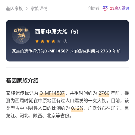
基因家族
家族详情
创建者
23魔方祖源
西
周
中
原
西周中原大族（5）
大
族
（
5
）
家族的遗传标记为
O-MF14587
,
它的形成时间为
2760
年前
基因家族介绍
家族遗传标记为
O-MF14587
，共祖时间约为
2760
年前，推
测为西周时期在中原地区有过人口爆发的一支大族。目前，该
类型占中国男性人口的比例约为
0.12%
，广泛分布在辽宁、黑
龙江、河北、陕西、北京等省份。