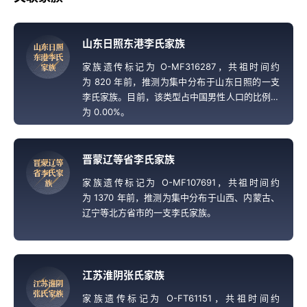
山东日照东港李氏家族
山
东
日
照
东
港
李
氏
家族遗传标记为 O-MF316287，共祖时间约
家
族
为 820 年前，推测为集中分布于山东日照的一支
李氏家族。目前，该类型占中国男性人口的比例约
为 0.00%。
晋蒙辽等省李氏家族
晋
蒙
辽
等
省
李
氏
家
家族遗传标记为 O-MF107691，共祖时间约
族
为 1370 年前，推测为集中分布于山西、内蒙古、
辽宁等北方省市的一支李氏家族。
江苏淮阴张氏家族
江
苏
淮
阴
张
氏
家
族
家族遗传标记为 O-FT61151，共祖时间约