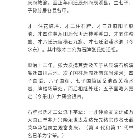
庆府教谕。至正年间迁辰州府辰溪县，生七子，
子孙分居各县各甲。
才一住花塘坪、才二住石牌、才三迁麻阳羊股
脑、才四住黄茅田后代再迁柿溪溪口、才五住粉
壁、才六迁沅陵横石九旗、才七迁溆浦水洞（今
水东）。其中张才二公为石牌张氏始迁祖。
顺治十二年，张大发携其妻及五子从辰溪石牌溪
嘴迁四川岳池。次子国柱后裔迁南充闹溪河；四
子国韬、六子国彦、七子国简居岳池西关滴水
岩、牌楼场等处，而后相继外迁；五子国略入嘉
定（今乐山）井研金银凹。
石牌张氏才二公派下字辈：一才伸单友文廷如万
大国正单兆开兴隆永世太发达光先绪宗传名长载
荣华承祖志立观富贵来。（第 4 代和第 11 代单
名已单为字辈。）