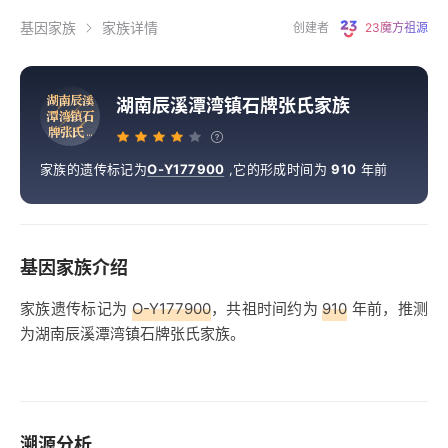
基因家族
家族详情
创建者
23魔方祖源
湖
南
辰
溪
湖南辰溪潭湾镇石牌张氏家族
潭
湾
镇
石
牌
张
氏
.
.
.
家族的遗传标记为
O-Y177900
,
它的形成时间为
910
年前
基因家族介绍
家族遗传标记为
O-Y177900
，共祖时间约为
910
年前，推测
为湖南辰溪潭湾镇石牌张氏家族。
溯源分析