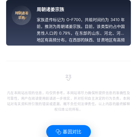
周朝诸姜宗族
周
朝
诸
姜
宗
族
家族遗传标记为 O-F700，共祖时间约为 3410 年
前，推测为周朝诸姜宗族。目前，该类型约占中国
男性人口的 0.79%，在东部的山东、河北、河南
地区有高频分布，在西部的陕西、甘肃地区有高频
分布，在中南地区也有高频分布。
凡在本网站出现的信息，均仅供参考。本网站将尽力确保所提供信息的准确性及
可靠性，用户在阅读使用前请进一步核实，并对任何自主决定的行为负责。本网
站对有关资料所引致的错误或遗漏，概不负任何法律责任。以上内容的最终解释
权归本公司所有。
基因对比