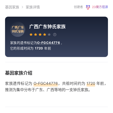
基因家族
家族详情
创建者
23魔方祖源
广西广东钟氏家族
广
西
广
东
钟
氏
家
族
家族的遗传标记为
O-FGC44776
,
它的形成时间为
1720
年前
基因家族介绍
家族遗传标记为
O-FGC44776
，共祖时间约为
1720
年前，
推测为集中分布于广东、广西等地的一支钟氏家族。