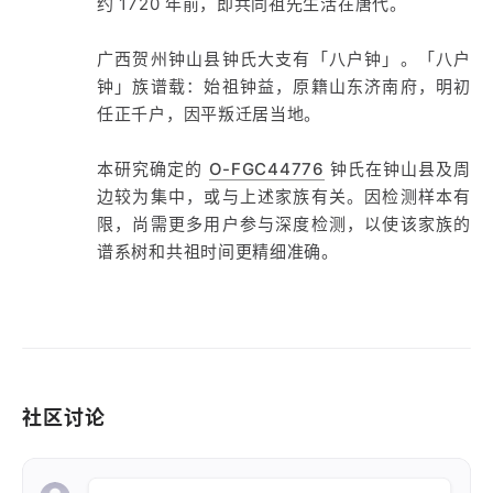
约 1720 年前，即共同祖先生活在唐代。
广西贺州钟山县钟氏大支有「八户钟」。「八户
钟」族谱载：始祖钟益，原籍山东济南府，明初
任正千户，因平叛迁居当地。
本研究确定的
O-FGC44776
钟氏在钟山县及周
边较为集中，或与上述家族有关。因检测样本有
限，尚需更多用户参与深度检测，以使该家族的
谱系树和共祖时间更精细准确。
社区讨论