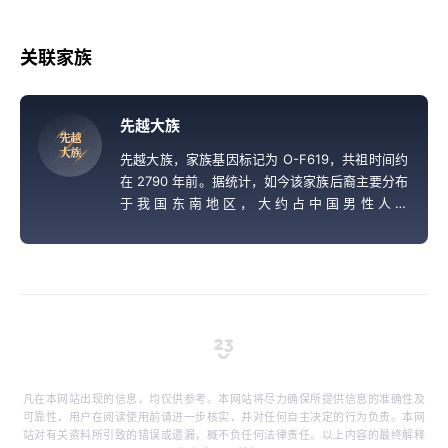
关联家族
先越大族
先
越
大
族
先越大族，家族基因标记为 O-F619，共祖时间约
在 2790 年前。据统计，如今该家族后裔主要分布
于我国东南地区，大约占中国男性人口
的 4.78%，推测对应勾践以前的越国先王。
凡在本网站出现的信息，均仅供参考。本网站将尽力确保所提供信息的准确性及
可靠性，用户在阅读使用前请进一步核实，并对任何自主决定的行为负责。本网
站对有关资料所引致的错误或遗漏，概不负任何法律责任。以上内容的最终解释