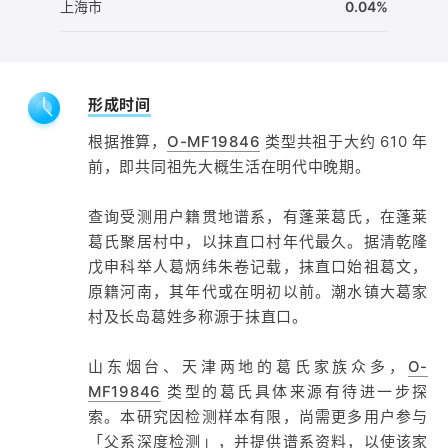
上海市
0.04%
形成时间
根据推算，
O-MF19846
类型共祖于大约 610 年
前，即共同祖先大概生活在明代中晚期。
查询受测用户籍贯地谱系，有蓬莱葛氏，在蓬莱
葛氏聚居村中，以抹直口村年代最久。据清乾隆
戊申科举人葛炳纬朱卷记载，抹直口始祖葛文，
原籍河南，其年代或在明初以前。潮水镇大葛家
村及长岛葛姓多称源于抹直口。
山东烟台、天津两地的葛氏家族众多，
O-
MF19846
类型的葛氏具体来源有待进一步探
索。本研究因检测样本有限，尚需更多用户参与
「父系深度检测」，并提供谱系资料，以使该家