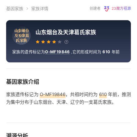
基因家族
家族详情
创建者
23魔方祖源
山
东
烟
台
山东烟台及天津葛氏家族
及
天
津
葛
氏
家
族
家族的遗传标记为
O-MF19846
,
它的形成时间为
610
年前
基因家族介绍
家族遗传标记为
O-MF19846
，共祖时间约为
610
年前，推测
为集中分布于山东烟台、天津、辽宁的一支葛氏家族。
溯源分析