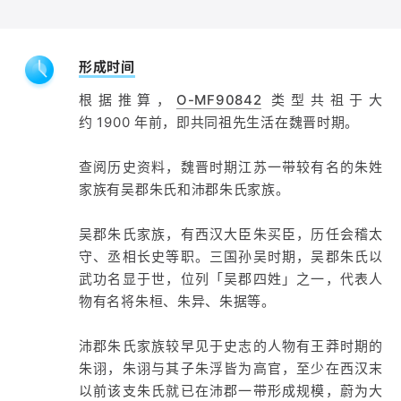
形成时间
根据推算，
O-MF90842
类型共祖于大
约 1900 年前，即共同祖先生活在魏晋时期。
查阅历史资料，魏晋时期江苏一带较有名的朱姓
家族有吴郡朱氏和沛郡朱氏家族。
吴郡朱氏家族，有西汉大臣朱买臣，历任会稽太
守、丞相长史等职。三国孙吴时期，吴郡朱氏以
武功名显于世，位列「吴郡四姓」之一，代表人
物有名将朱桓、朱异、朱据等。
沛郡朱氏家族较早见于史志的人物有王莽时期的
朱诩，朱诩与其子朱浮皆为高官，至少在西汉末
以前该支朱氏就已在沛郡一带形成规模，蔚为大