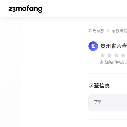
姓氏家族
家族详
贵州省六
张
家族的遗传标记
字辈信息
字辈