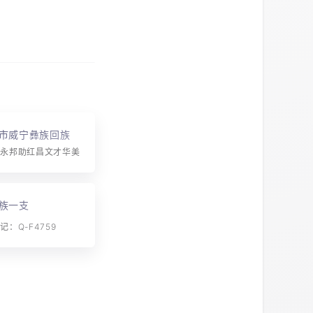
市威宁彝族回族苗
氏
世永邦助红昌文才华美
族一支
：Q-F4759