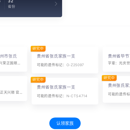
3
32
省份
研究中
州市张氏
贵州省张氏家族一支
贵州省毕节
族自治县张
字辈：成仕发洪应朝兴荣正国顺云高安位明阳定太照
字辈：光庆
可能的遗传标记：O-Z25097
研究中
研究中
贵州张氏家
贵州省张氏家族一支
字辈：有文启应朝 国正天兴顺 官清民自安
可能的遗传标记
可能的遗传标记：N-CTS4714
认领家族