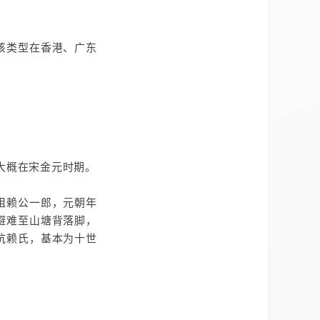
该类型在香港、广东
代大概在宋金元时期。
祖赖公一郎，元朝年
避难至山塘背落脚，
坑赖氏，基本为十世