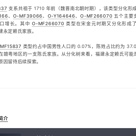
837
支系共祖于 1710 年前（魏晋南北朝时期），该类型分化形
166
、
O-MF39066
、
O-Y164646
、
O-MF266070
五个主要
人口增长。其中
O-MF266070
类型在宋金元时期又分化形成
建永定赖氏家族。
MF15837
类型约占中国男性人口的 0.07%，陈姓占比约为 37
在赣粤地区的一支陈氏家族。从分化树来看，福建永定赖氏可能
原因留待后续探索。
简介