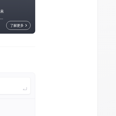
未
虞衡
庆
了解更多