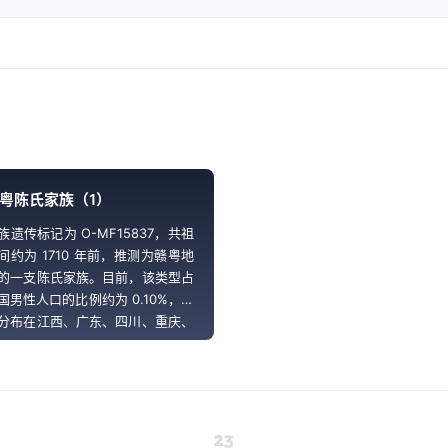
粤陈氏家族（1）
族遗传标记为 O-MF15837，共祖
间约为 1710 年前，推测为赣粤地
的一支陈氏家族。目前，该类型占
国男性人口的比例约为 0.10%，主
分布在江西、广东、四川、重庆、
西等省，陈姓为首位大姓。