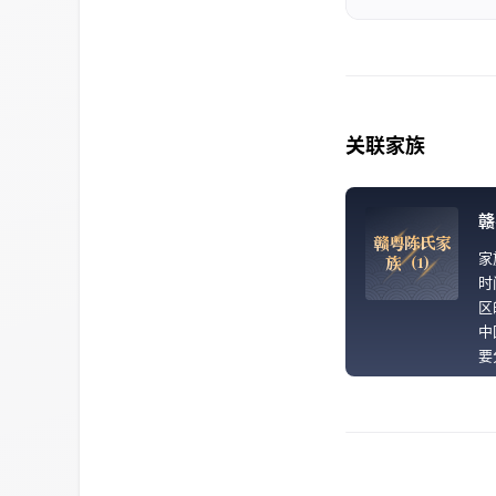
关联家族
赣
赣
粤
陈
氏
家
家
族
（
1
）
时
区
中
要
广