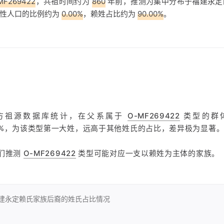
MF269422
，共祖时间约为
860
年前，推测为集中分布于福建永定
男性人口的比例约为
0.00%
，赖姓占比约为
90.00%
。
魔方祖源数据库统计，在父系属于
O-MF269422
类型的群
.00%，为该类型第一大姓，远高于其他姓氏的占比，差异极为显著
们推测
O-MF269422
类型可能对应一支以赖姓为主体的家族。
建永定赖氏家族后裔的
姓氏占比情况