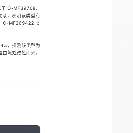
成了
O-MF39708
、
支系，表明该类型有
了
O-MF269422
类
.04%，推测该类型为
是由陈姓改姓而来，