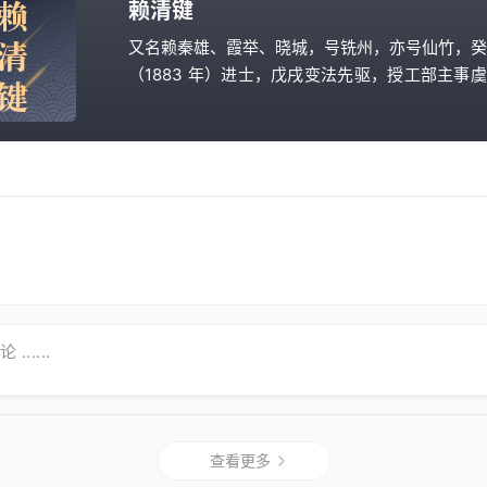
赖
赖清键
清
又名赖秦雄、霞举、晓城，号铣州，亦号仙竹，癸
（1883 年）进士，戊戌变法先驱，授工部主事
键
司行走花翎员外郎，后任制造库郎中，调任广东肇
府知府加盐运使衔，著有《庸叟日记菁华》。
......
查看更多