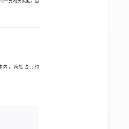
的一支赖氏家族。目
体内，赖姓占比约
。