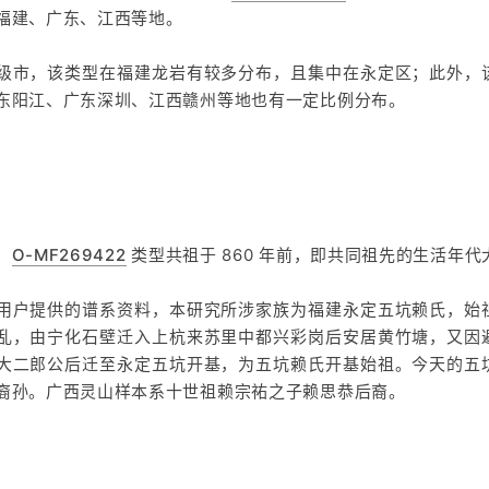
福建、广东、江西等地。
级市，该类型在福建龙岩有较多分布，且集中在永定区；此外，
东阳江、广东深圳、江西赣州等地也有一定比例分布。
，
O-MF269422
类型共祖于 860 年前，即共同祖先的生活年
用户提供的谱系资料，本研究所涉家族为福建永定五坑赖氏，始
乱，由宁化石壁迁入上杭来苏里中都兴彩岗后安居黄竹塘，又因
大二郎公后迁至永定五坑开基，为五坑赖氏开基始祖。今天的五
裔孙。广西灵山样本系十世祖赖宗祐之子赖思恭后裔。