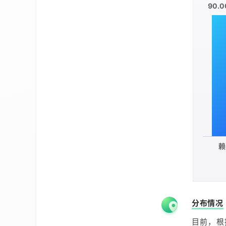
90.
赖
分布情况
目前，根