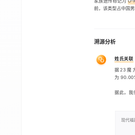
家族遗传标记为
O-
前，该类型占中国
溯源分析
姓氏关联
据23
为 90
据此，我
现代福