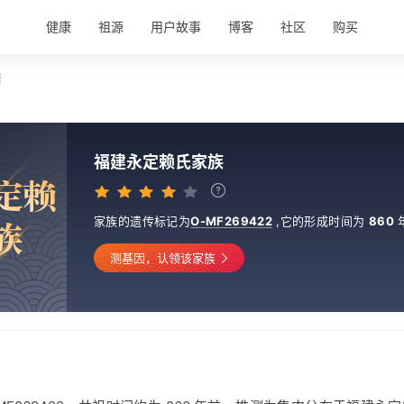
健康
祖源
用户故事
博客
社区
购买
情
福建永定赖氏家族
定
赖
家族的遗传标记为
O-MF269422
,
它的形成时间为
860
族
测基因，认领该家族