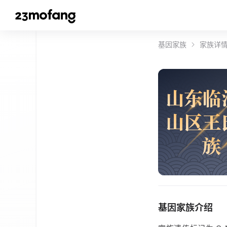
基因家族
家族详
山
东
临
山
区
王
族
基因家族介绍