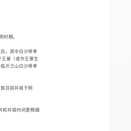
元明时期。
之后。其中白沙埠孝
其子王晏（或作王褒生
今临沂兰山白沙埠孝
家族目前共祖于明
树和共祖时间更精细