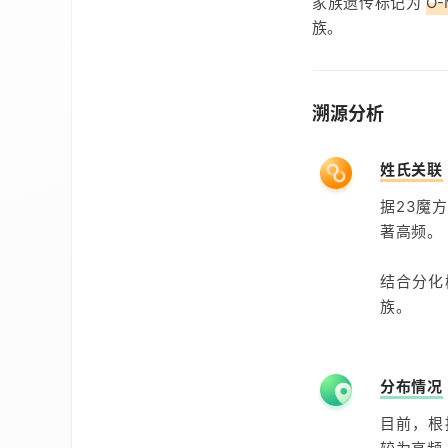
家族遗传标记为
O-
族。
溯源分析
姓氏关联
据23魔
著高频。
结合分化
族。
分布情况
目前，根