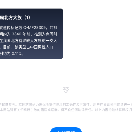
周北方大族（1）
族遗传标记为 O-MF28309，共祖
间约为 3340 年前，推测为商周时
在我国北方有过较大发展的一支大
。目前，该类型占中国男性人口的
例约为 0.11%。
均仅供参考。本网站将尽力确保所提供信息的准确性及可靠性，用户在阅读使用前请进一
本网站对有关资料所引致的错误或遗漏，概不负任何法律责任。以上内容的最终解释权