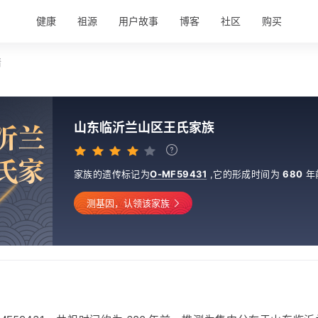
健康
祖源
用户故事
博客
社区
购买
情
沂
兰
山东临沂兰山区王氏家族
氏
家
家族的遗传标记为
O-MF59431
,
它的形成时间为
680
年
测基因，认领该家族