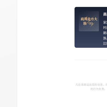
商
商
周
北
方
大
家
族
（
1
）
时
期
族
比
凡在本网站出现的信息，
的行为负责。