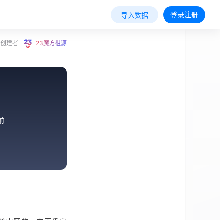
登录注册
导入数据
创建者
23魔方祖源
前