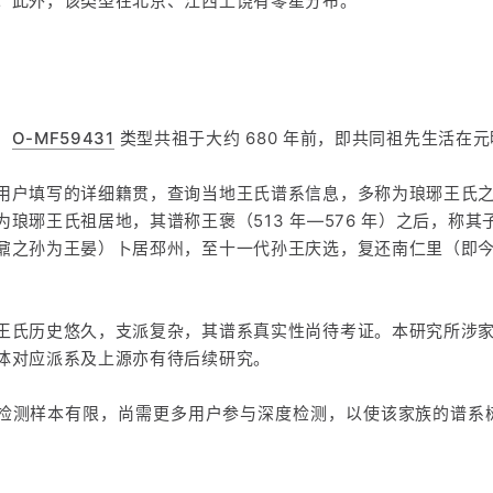
。此外，该类型在北京、江西上饶有零星分布。
，
O-MF59431
类型共祖于大约 680 年前，即共同祖先生活在
用户填写的详细籍贯，查询当地王氏谱系信息，多称为琅琊王氏
为琅琊王氏祖居地，其谱称王褒（513 年—576 年）之后，称
鼐之孙为王晏）卜居邳州，至十一代孙王庆选，复还南仁里（即
王氏历史悠久，支派复杂，其谱系真实性尚待考证。本研究所涉
体对应派系及上源亦有待后续研究。
检测样本有限，尚需更多用户参与深度检测，以使该家族的谱系