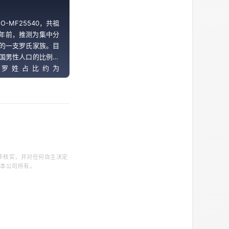
O-MF25540，共祖
0 年前，推测为集中分
的一支罗氏家族。目
国男性人口的比例约
%，罗姓占比约为
步核实，并对任何自主决定
归本公司所有。