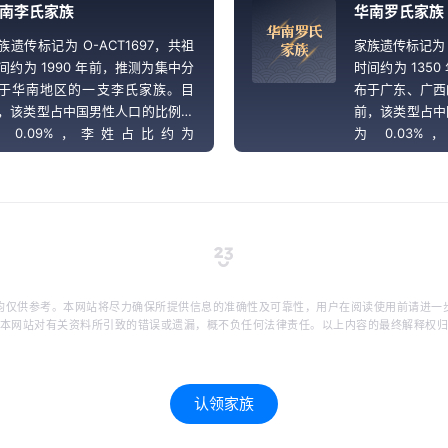
南李氏家族
华南罗氏家族
华
南
罗
氏
族遗传标记为 O-ACT1697，共祖
家族遗传标记为 
家
族
间约为 1990 年前，推测为集中分
时间约为 135
于华南地区的一支李氏家族。目
布于广东、广西
，该类型占中国男性人口的比例约
前，该类型占中
 0.09%，李姓占比约为
为 0.03
Ratio}。
{sRatio}。
均仅供参考。本网站将尽力确保所提供信息的准确性及可靠性，用户在阅读使用前请进一
本网站对有关资料所引致的错误或遗漏，概不负任何法律责任。以上内容的最终解释权
认领家族