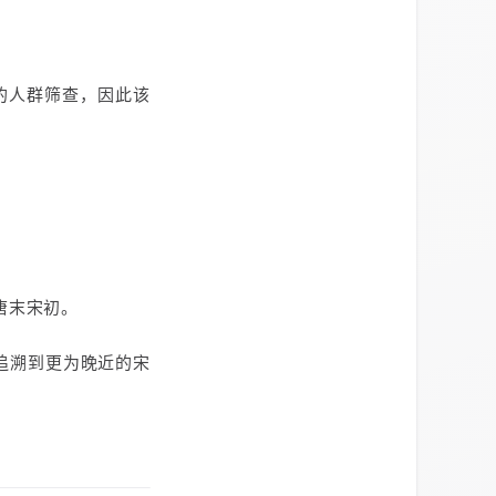
的人群筛查，因此该
唐末宋初。
追溯到更为晚近的宋