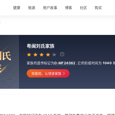
健康
祖源
用户故事
博客
社区
购买
情
粤闽刘氏家族
刘
氏
家族的遗传标记为
O-MF24062
,
它的形成时间为
1040
族
测基因，认领该家族