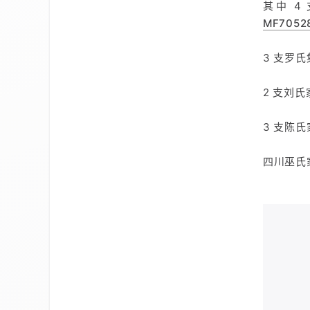
其中 4
MF7052
3 支罗
2 支刘
3 支陈
四川巫氏