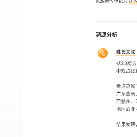
家族遗传标记为
O-
溯源分析
姓氏关联
据23魔
李姓占比约
筛选隶属
广东肇庆
西赣州、
地区的非
结果发现