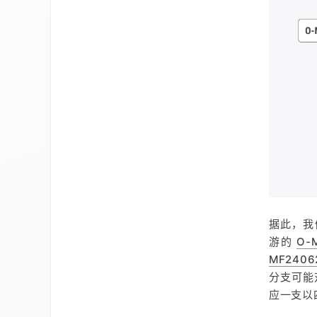
据此，我
游的
O-
MF2406
分支可能
应一支以