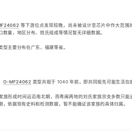
MF24062
等下游位点发现较晚，尚未被设计至芯片中作大范围
口数量，地区分布、姓氏组成等情况暂无详细数据。
类型主要分布在广东、福建等省。
，
O-MF24062
类型共祖于 1040 年前，即共同祖先可能生活在
家族形成时间远迈南北朝，而粤闽两地的刘氏家族宗支多数只能
期，依据现有史料和检测数据，暂不能确证该家族的具体归属。