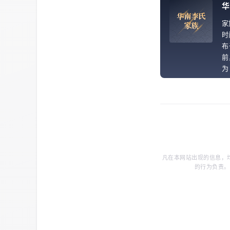
华
华
南
李
氏
家
家
族
时
布
前
为
{s
凡在本网站出现的信息，
的行为负责。