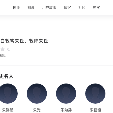
健康
祖源
用户故事
博客
社区
购买
情
博白敦笃朱氏、敦睦朱氏
未知,
史名人
朱锡昂
朱光
朱为鉁
朱德澄