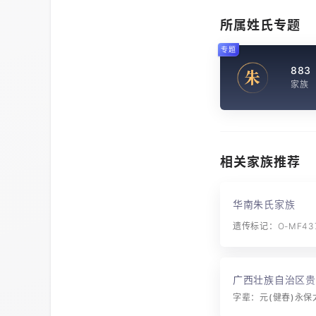
所属姓氏专题
专题
883
朱
家族
相关家族推荐
华南朱氏家族
遗传标记：O-MF437
广西壮族自治区贵
朱氏