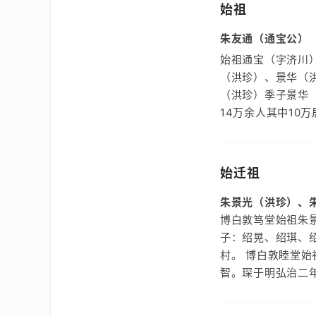
始祖
朱友通（通宝公）
始祖通宝（字济川
（洪珍）、景华（
（洪珍）季子景华
14万余人其中10
始迁祖
朱景光（洪珍）、
博白敦笃堂始祖朱
子：绍晃、绍琪、
村。 博白敦睦堂
智。琛于明弘治二