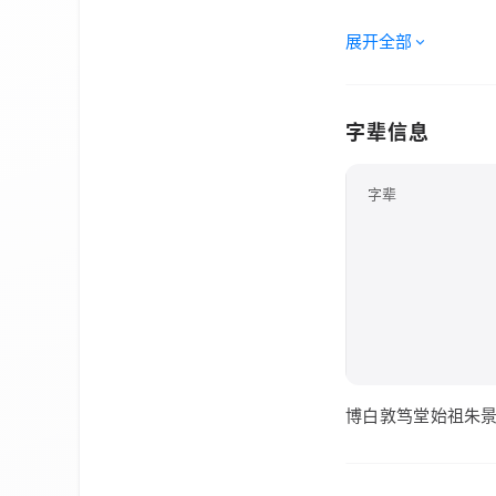
展开全部
字辈信息
字辈
博白敦笃堂始祖朱