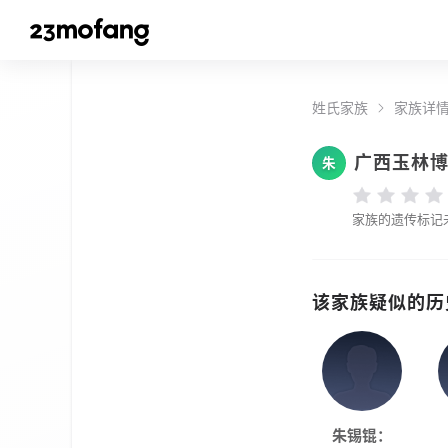
姓氏家族
家族详
广西玉林
朱
家族的遗传标记
该家族疑似的历
朱锡锟：