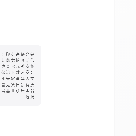
堂：殿衍宗德允锡
汝其懋觉怡顺斯仰
立达育化元英安怀
世保治平敦睦堂：
万朝朱家迪廷大文
宝善克贤日新有庆
其昌基业永居声名
远扬