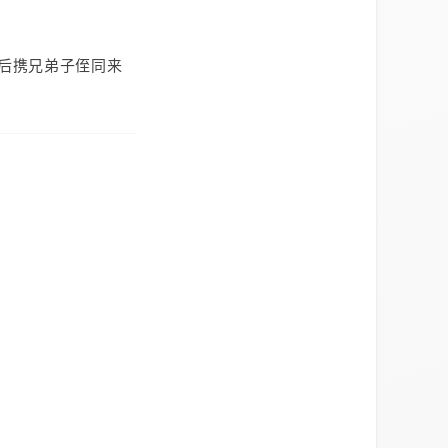
后携兄弟子侄同来