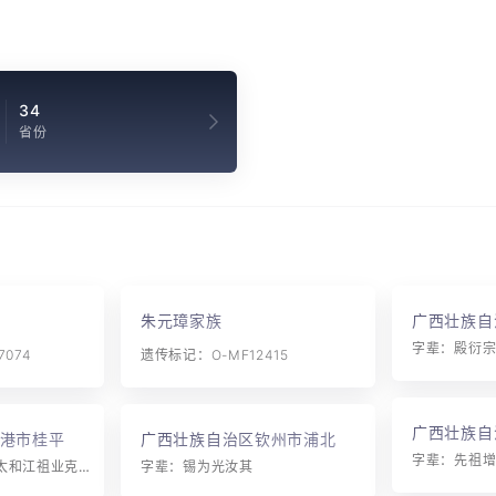
34
省份
朱元璋家族
广西壮族自
朱氏
074
遗传标记：O-MF12415
广西壮族自
港市桂平市
广西壮族自治区钦州市浦北县
族自治县平
朱氏
字辈：元(健春)永保太和江祖业克明俊德振家声(升)
字辈：锡为光汝其
朱氏