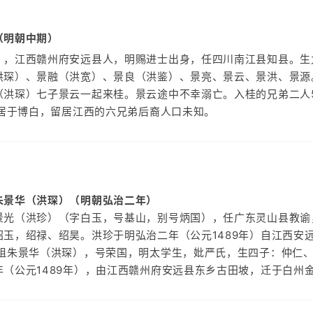
（明朝中期）
），江西赣州府安远县人，明赐进士出身，任四川南江县知县。生
洪琛）、景融（洪宽）、景良（洪鉴）、景亮、景云、景洪、景源
（洪琛）七子景云一起来桂。景云途中不幸溺亡。入桂的兄弟二人5
万居于博白，留居江西的六兄弟后裔人口未知。
朱景华（洪琛）（明朝弘治二年）
景光（洪珍）（字白玉，号基山，别号炳国），任广东灵山县教谕
绍玉，绍禄、绍昊。洪珍于明弘治二年（公元1489年）自江西安
始祖朱景华（洪琛），号荣国，明太学生，妣严氏，生四子：仲仁
年（公元1489年），由江西赣州府安远县东乡古田坡，迁于白州