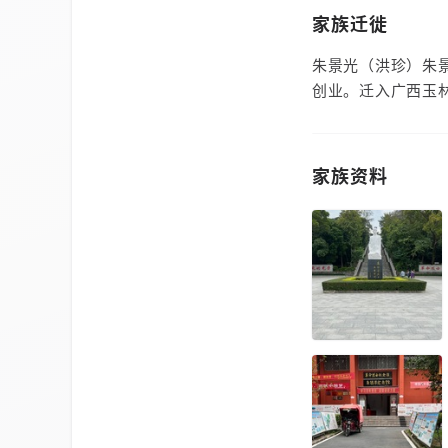
家族迁徙
朱景光（洪珍）朱
创业。迁入广西玉
家族资料