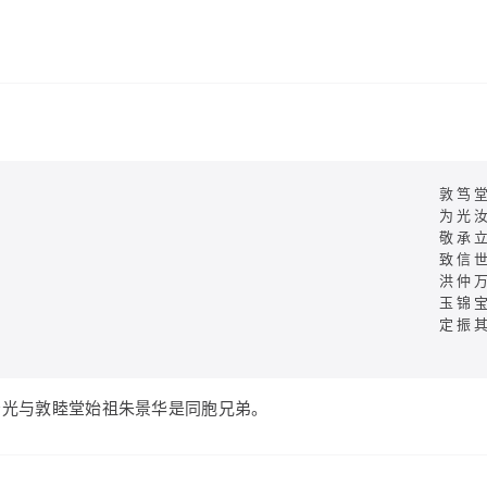
敦笃
为光
敬承
致信
洪仲
玉锦
定振
景光与敦睦堂始祖朱景华是同胞兄弟。