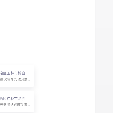
治区玉林市博白县
字辈：殿衍宗德 允锡为光 汝其懋觉 怡顺斯仰 敬承立达 育化元英 安怀致信 世保治平
治区桂林市龙胜各
等镇昌背村 弄易组
字辈：先祖增光德 贤达代词兴 家邦扬显烈 宇宙乐升平