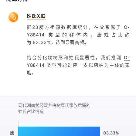
姓氏关联
据23魔方祖源数据库统计，在父系属于
O-
Y88414
类型的群体内，唐姓占比约
为 83.33%，达到显著高频。
结合分化树树形和姓氏显著性，我们推测
O-
Y88414
类型可能对应一支以唐姓为主体的家
族。
现代湖南武冈双井梅树唐氏家族后裔的
姓氏占比情况
唐
83.33%