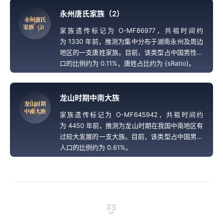
永州唐氏家族（2）
永
州
唐
氏
家
族
（
2
）
家族遗传标记为 O-MF86977，共祖时间约
为 1330 年前，推测为集中分布于湖南永州及周边
地区的一支唐姓家族。目前，该类型占中国男性人
口的比例约为 0.11%，唐姓占比约为 {sRatio}。
龙山时期中南大族
龙
山
时
期
中
南
大
族
家族遗传标记为 O-MF645942，共祖时间约
为 4450 年前，推测为龙山时期在我国中南地区有
过较大发展的一支大族。目前，该类型占中国男性
人口的比例约为 0.61%。