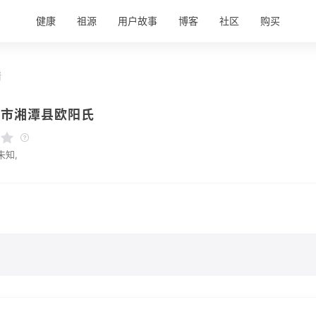
健康
祖源
用户故事
博客
社区
购买
情
潭市湘潭县欧阳氏
未知,