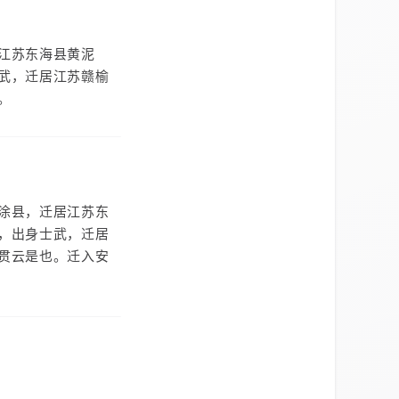
江苏东海县黄泥
武，迁居江苏赣榆
。
涂县，迁居江苏东
，出身士武，迁居
贯云是也。迁入安