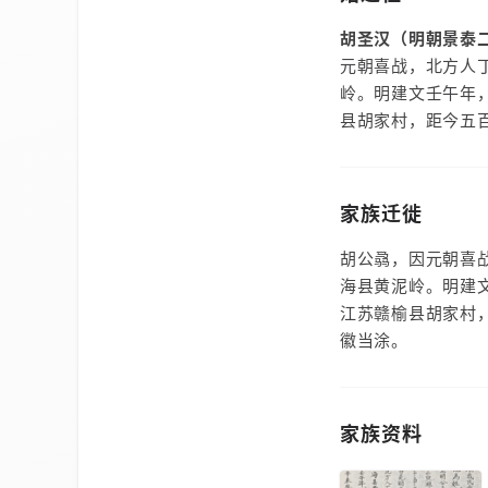
胡圣汉（明朝景泰
元朝喜战，北方人
岭。明建文壬午年
县胡家村，距今五
家族迁徙
胡公骉，因元朝喜
海县黄泥岭。明建
江苏赣榆县胡家村
徽当涂。
家族资料