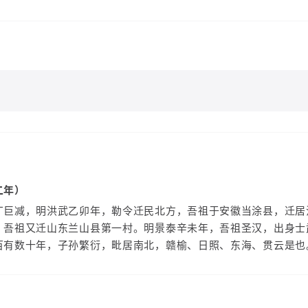
二年）
丁巨减，明洪武乙卯年，勒令迁民北方，吾祖于安徽当涂县，迁居
，吾祖又迁山东兰山县第一村。明景泰辛未年，吾祖圣汉，出身士
百有数十年，子孙繁衍，毗居南北，赣榆、日照、东海、贯云是也