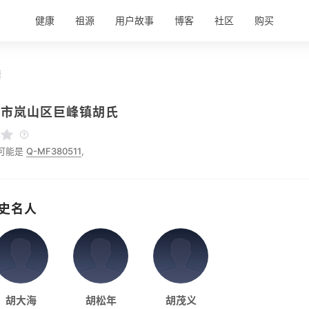
健康
祖源
用户故事
博客
社区
购买
情
照市岚山区巨峰镇胡氏
可能是
Q-MF380511
,
史名人
胡大海
胡松年
胡茂义