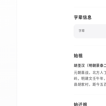
字辈信息
字辈
始祖
胡圣汉（明朝景泰
元朝喜战，北方人
岭。明建文壬午年
县胡家村，距今五
始迁祖