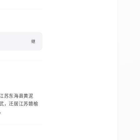
继
江苏东海县黄泥
武，迁居江苏赣榆
。