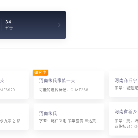
34
省份
研究中
支
河南朱氏家族一支
河南商丘宁
F6929
可能的遗传标记：O-MF268
河南省新乡
河南朱氏
字辈：城魁宠克正 桂永九宗之 铭超俊锡允 圣学世来尊 国朝思大振 立本建鸿勋 布昭天德茂 治化万邦钦 勤俭善良风 忠信广传颂 家合兴百业 廉礼品位升 仁让立基 信诚应世 久远相传 善继祖志 守道敬本 启智宏文 俊杰延秀 耀华永春
字辈：燧仁义刚 荣华富贵 显达英奇沛模烜垲钟泽树熺
遗传标记：O-