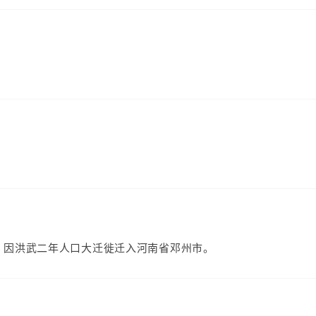
）
，因洪武二年人口大迁徙迁入河南省邓州市。