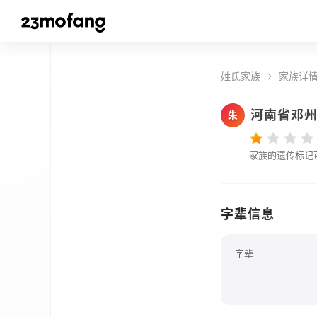
姓氏家族
家族详
河南省邓
朱
家族的遗传标记
字辈信息
字辈