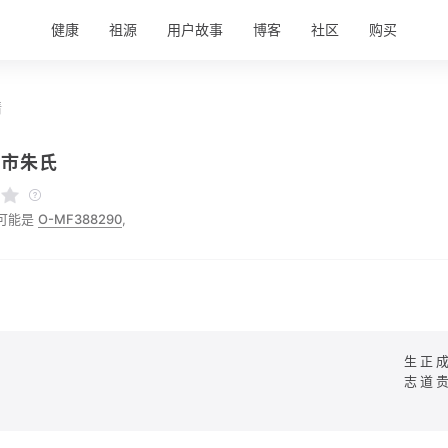
健康
祖源
用户故事
博客
社区
购买
情
州市朱氏
可能是
O-MF388290
,
生正
志道