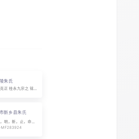
陵朱氏
字辈：城魁宠克正 桂永九宗之 铭超俊锡允 圣学世来尊 国朝思大振 立本建鸿勋 布昭天德茂 治化万邦钦 勤俭善良风 忠信广传颂 家合兴百业 廉礼品位升 仁让立基 信诚应世 久远相传 善继祖志 守道敬本 启智宏文 俊杰延秀 耀华永春
市新乡县朱氏
字辈：爕，增，明，新，止，命，修，习德，孔，美，长，永，序，至，仁，香
MF283924