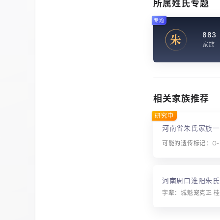
所属姓氏专题
专题
883
朱
家族
相关家族推荐
研究中
河南省朱氏家族一
可能的遗传标记：O-M
河南周口淮阳朱氏