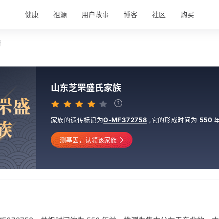
健康
祖源
用户故事
博客
社区
购买
情
山东芝罘盛氏家族
罘
盛
家族的遗传标记为
O-MF372758
,
它的形成时间为
550
族
测基因，认领该家族