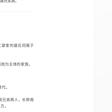
盛氏家族。
龙江望奎的盛氏同属于
盛姓为主体的家族。
清代。
祖兄弟两人，长称南
四方。