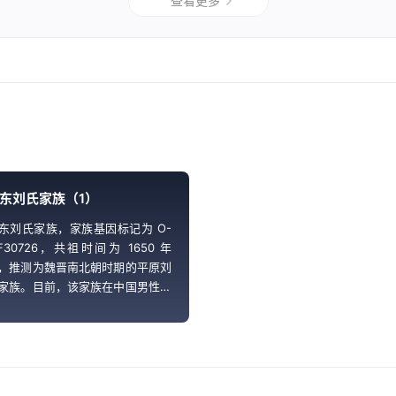
查看更多
东刘氏家族（1）
东刘氏家族，家族基因标记为 O-
F30726，共祖时间为 1650 年
，推测为魏晋南北朝时期的平原刘
家族。目前，该家族在中国男性中
占比约为 0.085%，其主要分布于
国山东以及东北地区。