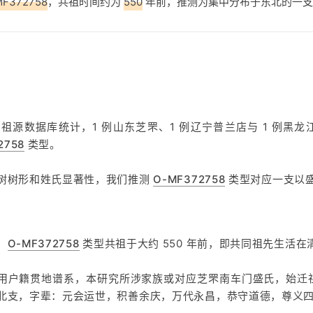
MF372758
，共祖时间约为
550
年前，推测为集中分布于东北的一支
方祖源数据库统计，1 例山东芝罘、1 例辽宁普兰店与 1 例黑
2758
类型。
树树形和姓氏显著性，我们推测
O-MF372758
类型对应一支以
，
O-MF372758
类型共祖于大约 550 年前，即共同祖先生活在
用户籍贯地谱系，本研究所涉家族或对应芝罘南车门盛氏，始迁
北支，字辈：元会运世，积善余庆，万代永昌，恭守道德，尊义