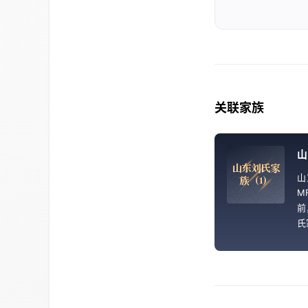
关联家族
山
山
东
刘
氏
家
山
族
（
1
）
M
前
氏
的
我