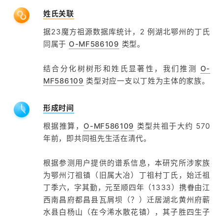
姓氏关联
据23魔方祖源数据库统计，2 例湖北鄂州的丁氏
同属于
O-MF586109
类型。
结合分化树树形和姓氏显著性，我们推测
O-
MF586109
类型对应一支以丁姓为主体的家族。
形成时间
根据推算，
O-MF586109
类型共祖于大约 570
年前，即共同祖先生活在清代。
根据参测用户提供的谱系信息，本研究所涉家族
为鄂州汀祖镇（旧属大冶）丁祖村丁氏，始迁祖
丁季六，字其勤，元至顺四年（1333）携眷由江
西南昌府都昌县瓦屑坝（？）迁居湖北黄州府蕲
水县白杨山（在今浠水散花镇），其子胜四生子