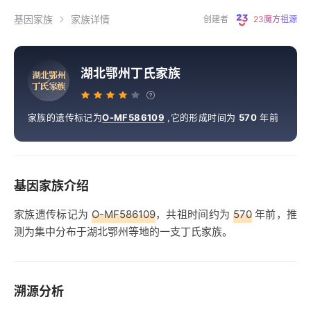
基因家族
家族详情
创建者
23魔方祖源
湖北鄂州丁氏家族
湖
北
鄂
州
丁
氏
家
族
家族的遗传标记为
O-MF586109
,
它的形成时间为
570
年前
基因家族介绍
家族遗传标记为
O-MF586109
，共祖时间约为
570
年前，推
测为集中分布于湖北鄂州等地的一支丁氏家族。
溯源分析