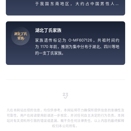
于我国东南地区，大约占中国男性人口
的 4.76%，推测对应勾践以前的越国先王。
湖北丁氏家族
湖
北
丁
氏
家
族
家族遗传标记为 O-MF607126，共祖时间约
为 1170 年前，推测为集中分布于湖北、四川等地
的一支丁氏家族。
凡在本网站出现的信息，均仅供参考。本网站将尽力确保所提供信息的准确性及
可靠性，用户在阅读使用前请进一步核实，并对任何自主决定的行为负责。本网
站对有关资料所引致的错误或遗漏，概不负任何法律责任。以上内容的最终解释
权归本公司所有。