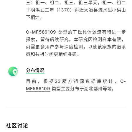
三：祖一、祖二、祖三、祖三早夭，祖一、祖二
于明洪武三年（1370）再迁大冶县流水里小硔山
下桐灶。
O-MF586109
类型的丁氏具体源流有待进一步
探索，留待后续研究。本研究因检测样本有限，
尚需更多用户参与深度检测，以使该家族的谱系
树和共祖时间更精细准确。
分布情况
目前，根据23魔方祖源数据库统计，
O-
MF586109
类型主要分布于湖北鄂州等地。
社区讨论