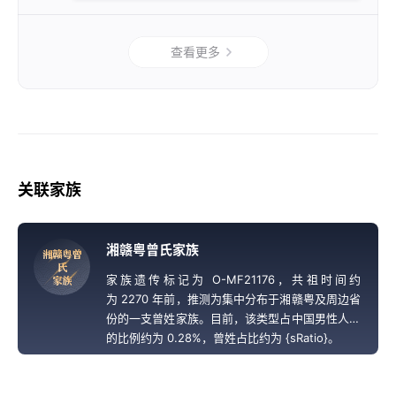
查看更多
关联家族
湘赣粤曾氏家族
湘
赣
粤
曾
氏
家族遗传标记为 O-MF21176，共祖时间约
家
族
为 2270 年前，推测为集中分布于湘赣粤及周边省
份的一支曾姓家族。目前，该类型占中国男性人口
的比例约为 0.28%，曾姓占比约为 {sRatio}。