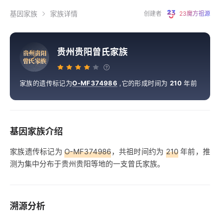
基因家族
家族详情
创建者
23魔方祖源
贵州贵阳曾氏家族
贵
州
贵
阳
曾
氏
家
族
家族的遗传标记为
O-MF374986
,
它的形成时间为
210
年前
基因家族介绍
家族遗传标记为
O-MF374986
，共祖时间约为
210
年前，推
测为集中分布于贵州贵阳等地的一支曾氏家族。
溯源分析