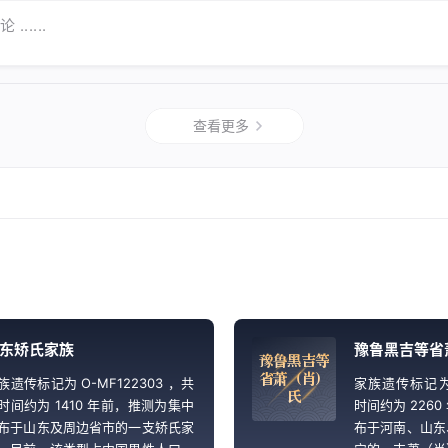
......
查看更多
东矫氏家族
豫鲁黑吉等省
豫
鲁
黑
吉
等
省
萧
（
肖
）
族遗传标记为 O-MF122303 ，共
家族遗传标记为 
氏
时间约为 1410 年前，推测为集中
时间约为 226
布于山东及周边省市的一支矫氏家
布于河南、山东