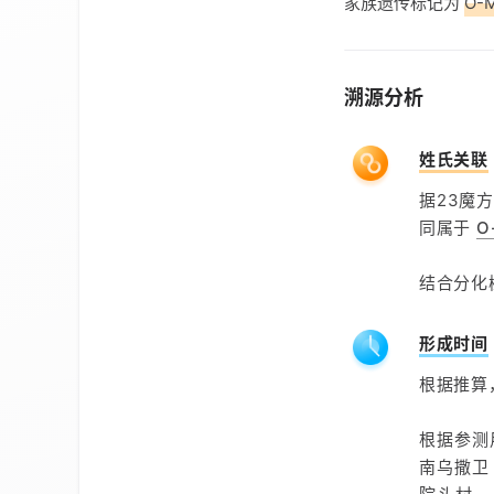
家族遗传标记为
O-
溯源分析
姓氏关联
据23魔方
同属于
O
结合分化
形成时间
根据推算
根据参测
南乌撒卫