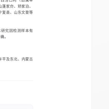
山西涝口村（旧属牟
山蓬家夼、矫家泊、
宁复县、山东文登等
本研究因检测样本有
准确。
牟平及东北、内蒙古