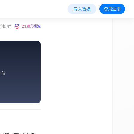
登录注册
导入数据
创建者
23魔方祖源
年前