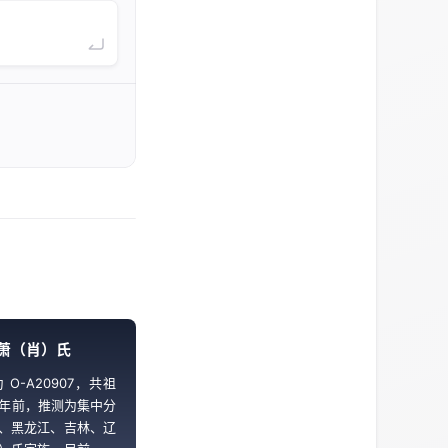
萧（肖）氏
O-A20907，共祖
0 年前，推测为集中分
、黑龙江、吉林、辽