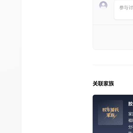
参与讨论 
关联家族
胶
胶
东
矫
氏
家
家
族
祖
分