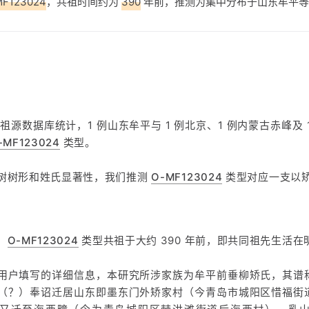
MF123024
，共祖时间约为
390
年前，推测为集中分布于山东牟平等
祖源数据库统计，1 例山东牟平与 1 例北京、1 例内蒙古赤峰及
-MF123024
类型。
树树形和姓氏显著性，我们推测
O-MF123024
类型对应一支以
，
O-MF123024
类型共祖于大约 390 年前，即共同祖先生活在
用户填写的详细信息，本研究所涉家族为牟平前垂柳矫氏，其谱
（？）奉诏迁居山东即墨东门外矫家村（今青岛市城阳区惜福街