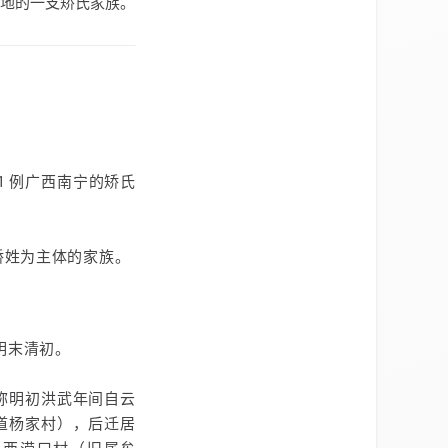
地的一支矫氏家族。
 1 例广西南宁的矫氏
矫姓为主体的家族。
明末清初。
称明初洪武年间自云
道杨家村），后迁居