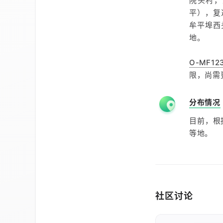
院头村，
平），复
牟平埠西
地。
O-MF12
限，尚需
分布情况
目前，根
等地。
社区讨论