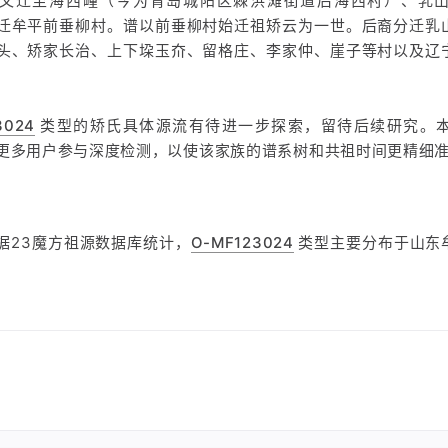
又迁至海西疃（今为青岛城阳区棘洪滩街道后海西村）、乳
迁牟平前垂柳村。谱以前垂柳村始迁祖矫云为一世。后裔分迁乳
头、矫家长治、上下垜玉夼、留格庄、李家仲、崖子等村以及辽
3024
类型的矫氏具体源流有待进一步探索，留待后续研究。
更多用户参与深度检测，以使该家族的谱系树和共祖时间更精细
据23魔方祖源数据库统计，
O-MF123024
类型主要分布于山东