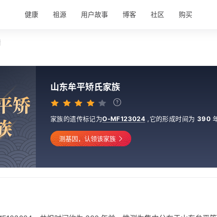
健康
祖源
用户故事
博客
社区
购买
情
山东牟平矫氏家族
平
矫
家族的遗传标记为
O-MF123024
,
它的形成时间为
390
族
测基因，认领该家族