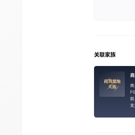
关联家族
商
商
周
楚
地
商
大
族
F
前
支
主
国