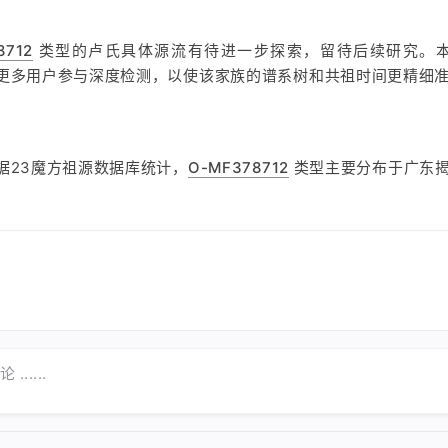
8712
类型的卢氏具体源流有待进一步探索，留待后续研究。
更多用户参与深度检测，以使该家族的谱系树和共祖时间更精细
据23魔方祖源数据库统计，
O-MF378712
类型主要分布于广东
......