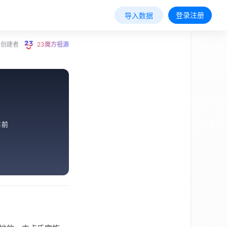
登录注册
导入数据
创建者
23魔方祖源
年前