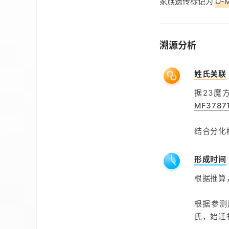
家族遗传标记为
O-
溯源分析
姓氏关联
据23魔
MF3787
结合分化
形成时间
根据推算
根据参测
氏，始迁