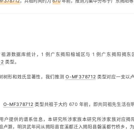
MF378712
，共祖时间约为
670
年前，推测为集中分布于广东揭阳等
方祖源数据库统计，1 例广东揭阳榕城区与 1 例广东揭阳揭
12
类型。
树树形和姓氏显著性，我们推测
O-MF378712
类型对应一支以
，
O-MF378712
类型共祖于大约 670 年前，即共同祖先生活在
用户提供的谱系信息，本研究所涉家族本研究所涉家族对应揭
祖卢灏，明洪武年间从揭阳县官溪都迁入揭阳县磐溪都竹桥乡，