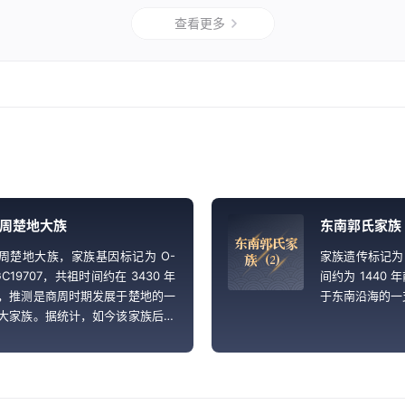
查看更多
周楚地大族
东南郭氏家族
东
南
郭
氏
家
周楚地大族，家族基因标记为 O-
家族遗传标记为 
族
（
2
）
GC19707，共祖时间约在 3430 年
间约为 1440
，推测是商周时期发展于楚地的一
于东南沿海的一
大家族。据统计，如今该家族后裔
要分布于我国南方各地，大约占中
男性人口的 0.87%。