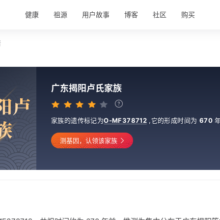
健康
祖源
用户故事
博客
社区
购买
情
广东揭阳卢氏家族
阳
卢
家族的遗传标记为
O-MF378712
,
它的形成时间为
670
族
测基因，认领该家族