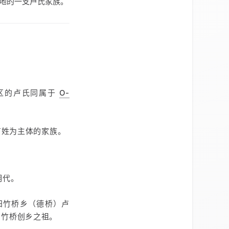
地的一支卢氏家族。
东区的卢氏同属于
O-
卢姓为主体的家族。
明代。
阳竹桥乡（德桥）卢
为竹桥创乡之祖。