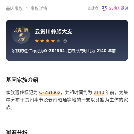
基因家族
家族详情
创建者
23魔方祖源
云
贵
川
彝
云贵川彝族大支
族
大
支
家族的遗传标记为
O-ZS1662
,
它的形成时间为
2140
年前
基因家族介绍
家族遗传标记为
O-ZS1662
，共祖时间约为
2140
年前，为集
中分布于贵州毕节及云南昭通等地的一支以彝族为主体的家
族。
溯源分析