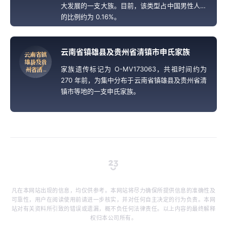
大发展的一支大族。目前，该类型占中国男性人口
的比例约为 0.16%。
云南省镇雄县及贵州省清镇市申氏家族
云
南
省
镇
雄
县
及
贵
家族遗传标记为 O-MV173063，共祖时间约为
州
省
清
.
.
.
270 年前，为集中分布于云南省镇雄县及贵州省清
镇市等地的一支申氏家族。
凡在本网站出现的信息，均仅供参考。本网站将尽力确保所提供信息的准确性及
可靠性，用户在阅读使用前请进一步核实，并对任何自主决定的行为负责。本网
站对有关资料所引致的错误或遗漏，概不负任何法律责任。以上内容的最终解释
权归本公司所有。