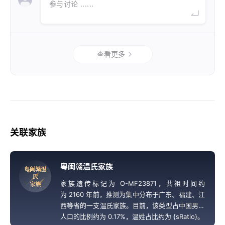
参与讨论 ......
查看更多
关联家族
粤闽赣温氏家族
粤
闽
赣
温
氏
家族遗传标记为 O-MF23871，共祖时间约
家
族
为 2160 年前，推测为集中分布于广东、福建、江
西等省的一支温氏家族。目前，该类型占中国男性
人口的比例约为 0.17%，温姓占比约为 {sRatio}。