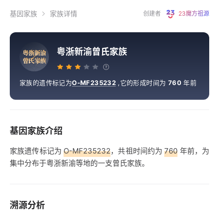
基因家族
家族详情
创建者
23魔方祖源
粤浙新渝曾氏家族
粤
浙
新
渝
曾
氏
家
族
家族的遗传标记为
O-MF235232
,
它的形成时间为
760
年前
基因家族介绍
家族遗传标记为
O-MF235232
，共祖时间约为
760
年前，为
集中分布于粤浙新渝等地的一支曾氏家族。
溯源分析