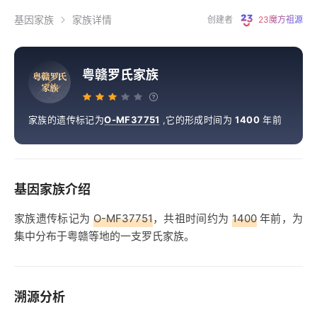
基因家族
家族详情
创建者
23魔方祖源
粤赣罗氏家族
粤
赣
罗
氏
家
族
家族的遗传标记为
O-MF37751
,
它的形成时间为
1400
年前
基因家族介绍
家族遗传标记为
O-MF37751
，共祖时间约为
1400
年前，为
集中分布于粤赣等地的一支罗氏家族。
溯源分析