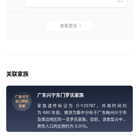
查看更多
关联家族
广东兴宁东门罗氏家族
广
东
兴
宁
东
门
罗
氏
家族遗传标记为 O-Y25787，共祖时间约
家
族
为 680 年前，推测为集中分布于广东梅州兴宁市
及周边地区的一支罗氏家族。目前，该类型占中国
男性人口的比例约为 0.01%。