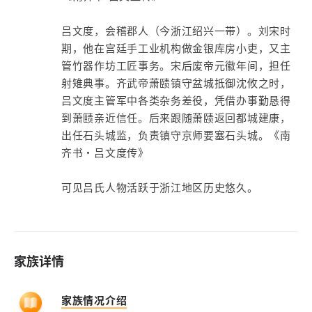
吕文度，会稽郡人（今浙江绍兴一带）。刘宋时
期，他在宫廷手工业机构做金银库房小吏，又主
管竹器作坊工匠事务。宋后废帝元徽年间，担任
射雉典事。齐武帝萧赜镇守盆城抵御沈攸之时，
吕文度主管军中各类杂务差役，凭借办事勤恳得
到萧赜亲近信任。后来跟随萧赜返回都城建康，
出任石头城监，负责镇守京师要塞石头城。《南
齐书・吕文度传》
可见吕氏人物活跃于浙江地区历史悠久。
家族详情
家族情况介绍