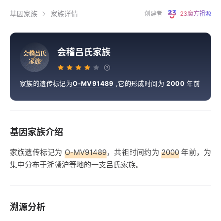
基因家族
家族详情
创建者
23魔方祖源
会稽吕氏家族
会
稽
吕
氏
家
族
家族的遗传标记为
O-MV91489
,
它的形成时间为
2000
年前
基因家族介绍
家族遗传标记为
O-MV91489
，共祖时间约为
2000
年前，为
集中分布于浙赣沪等地的一支吕氏家族。
溯源分析