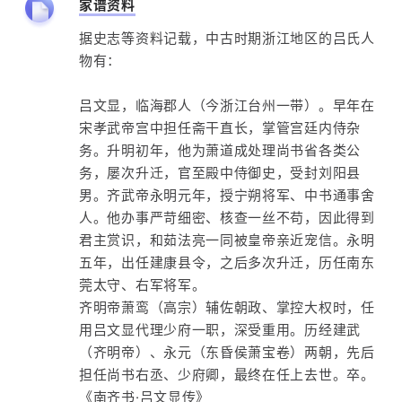
家谱资料
据史志等资料记载，中古时期浙江地区的吕氏人
物有：
吕文显，临海郡人（今浙江台州一带）。早年在
宋孝武帝宫中担任斋干直长，掌管宫廷内侍杂
务。升明初年，他为萧道成处理尚书省各类公
务，屡次升迁，官至殿中侍御史，受封刘阳县
男。齐武帝永明元年，授宁朔将军、中书通事舍
人。他办事严苛细密、核查一丝不苟，因此得到
君主赏识，和茹法亮一同被皇帝亲近宠信。永明
五年，出任建康县令，之后多次升迁，历任南东
莞太守、右军将军。
齐明帝萧鸾（高宗）辅佐朝政、掌控大权时，任
用吕文显代理少府一职，深受重用。历经建武
（齐明帝）、永元（东昏侯萧宝卷）两朝，先后
担任尚书右丞、少府卿，最终在任上去世。卒。
《南齐书·吕文显传》