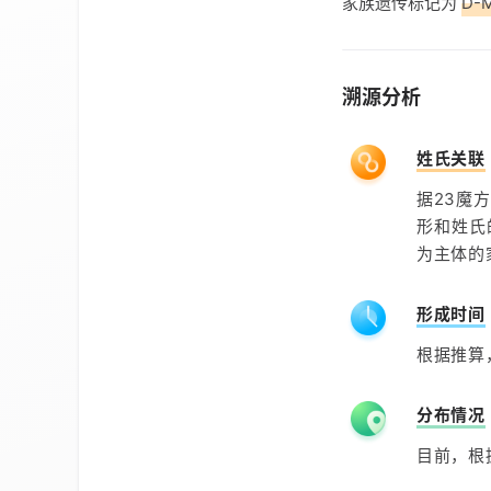
家族遗传标记为
D-
溯源分析
姓氏关联
据23魔
形和姓氏
为主体的
形成时间
根据推算
分布情况
目前，根