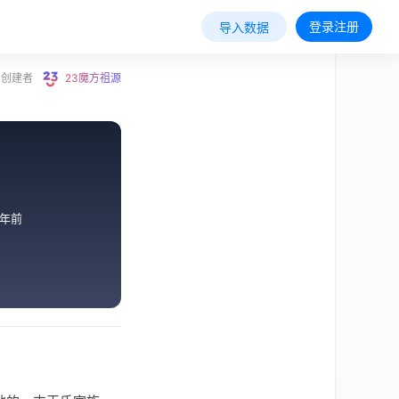
登录注册
导入数据
创建者
23魔方祖源
年前