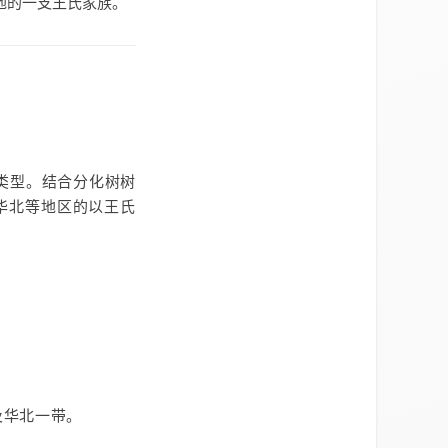
地的一支王氏家族。
类型。结合分化树树
华北等地区的以王氏
及华北一带。