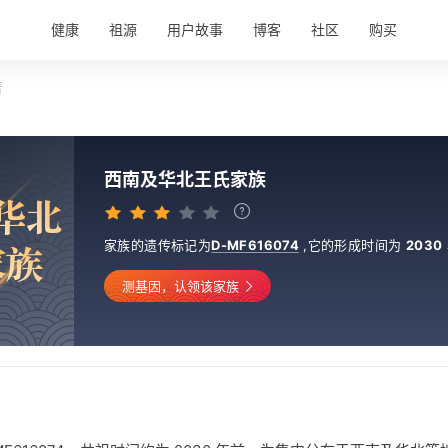
健康
祖源
用户故事
博客
社区
购买
情
西南及华北王氏家族
华
北
家族的遗传标记为
D-MF616074
,
它的形成时间为
2030
家
族
测基因，认领该家族