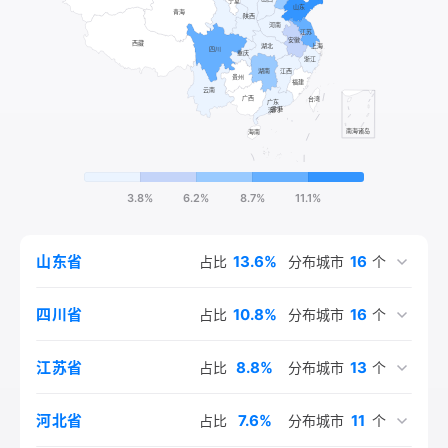
川、湖北、河南，这五省集中了尹姓总人口的32%。江西为
尹姓第一大省，大约占尹姓总人口的16%。宋、元、明期间，
尹姓的分布总格局变化较大，其人口主要由北向东南部迁移。
全国重新形成了以赣湘浙苏鲁为中心的尹姓聚集区，尹姓人口
重心由中原向东南移动。
3.8%
6.2%
8.7%
11.1%
13.6%
16
山东省
占比
分布城市
个
10.8%
16
四川省
占比
分布城市
个
8.8%
13
江苏省
占比
分布城市
个
7.6%
11
河北省
占比
分布城市
个
5.6%
4.3%
3.4%
3.3%
3.0%
5.7%
3.2%
2.4%
2.0%
2.0%
2.7%
7.2%
3.1%
1.6%
1.4%
1.4%
1.4%
1.3%
2.1%
13
13
14
13
12
11
8
8
9
9
6
8
5
6
7
1
1
1
1
湖南省
北京市
辽宁省
安徽省
广东省
河南省
黑龙江省
云南省
吉林省
湖北省
山西省
江西省
上海市
浙江省
天津市
内蒙古自治区
重庆市
陕西省
甘肃省
占比
占比
占比
占比
占比
占比
占比
占比
占比
占比
占比
占比
占比
占比
占比
占比
占比
占比
占比
分布城市
分布城市
分布城市
分布城市
分布城市
分布城市
分布城市
分布城市
分布城市
分布城市
分布城市
分布城市
分布城市
分布城市
分布城市
分布城市
分布城市
分布城市
分布城市
个
个
个
个
个
个
个
个
个
个
个
个
个
个
个
个
个
个
个