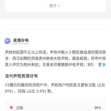
展开
民族分布
尹姓的起源不止以上所述，尹姓中融入少数民族血液的情况很
多：西汉初期的西南贵州胖牁大姓尹姓，属夜郎族，桓帝时其
族人尹珍为荆州刺史；东晋末巴蜀獠族中有尹姓；宋朝时西羌
更多
族有尹姓；明清时期西南地区的土著汉化加速，尹姓是其中一
当代尹姓民族分布
部分。东北地区的尹姓可能出自朝鲜人，尹姓为朝鲜人的大
姓。
23魔方的基因检测用户中，尹姓用户的民族主要有汉族 (占比
91%) 、回族 (占比 3.6%) 等。
汉族
91%