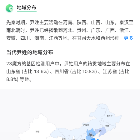
少昊氏有两分支：其一以邑名为氏。少昊之子殷，任工正之
地域分布
官，封于尹城，故城在今山西隰县东北，其后以邑名为氏；其
二以官名为氏。少昊之后裔寿，为尧之师，位师尹之职，其后
先秦时期，尹姓主要活动在河南、陕西、山西、山东。秦汉至
以官名为氏。己姓尹氏有4000多年的历史。
南北朝时，尹姓已经播散到河北、贵州、广东、广西、浙江、
第二支出自姬姓。西周初所封姬姓国有尹国，子爵，为周畿内
安徽、四川、湖南、江西等地，在甘肃天水和西州形成了著名
更多
国，在今河南宜阳西北、新安东北。尹国君主一直为周卿士，
的尹姓望族。隋唐是河北尹姓发展的重要时期，形成了著名河
周敬王时国灭，地属郑国，子孙以国名为氏。姬姓尹氏大约有
当代尹姓的地域分布
间尹姓大族。宋、元、明时期，尹姓向东南地区移民，主要集
2900年历史。
中于江西一带。清朝，东北地区的尹姓异军突起，在辽宁发展
23魔方的基因检测用户中，尹姓用户的籍贯地域主要分布在
特别迅猛。
山东省 (占比 13.6%) 、四川省 (占比 10.8%) 、江苏省 (占比
宋朝时期，尹姓大约有21万人，约占全国人口的0.27%，排在
8.8%) 等地。
第七十二位。当时尹姓第一大省是河南，约占尹姓总人口的
22.8%。主要分布于河南、湖南、甘肃，这三省尹姓大约占尹
姓总人口的58%；其次分布于四川、山东、河北、江西，这四
省的尹姓占尹姓总人口的31%。全国形成了以河南为中心向四
方散播的分布格局。
明朝时期，尹姓大约有21万人，约占全国人口的0.22%，排在
第八十七位。主要分布于江西、山东、江苏、浙江、湖南，这
五省大约占尹姓总人口的62%；其次分布于甘肃、河北、四