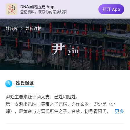
DNA里的历史 App
打开 App
登记资料，获取你的家族线索
姓氏库
姓氏详情
尹
yǐn
姓氏起源
尹姓主要来源于两大支：己姓和姬姓。
第一支源出己姓。黄帝之子元枵，亦作玄嚣，即少昊（少
皞），是黄帝与方雷氏所生之子，名挚，初号青阳氏，己姓。
更多
少昊继承黄帝之帝位，以五行之首金统治天下，世称其有金
德，故号金天氏，改为赢姓，为东夷族联盟的首领。尹氏出自