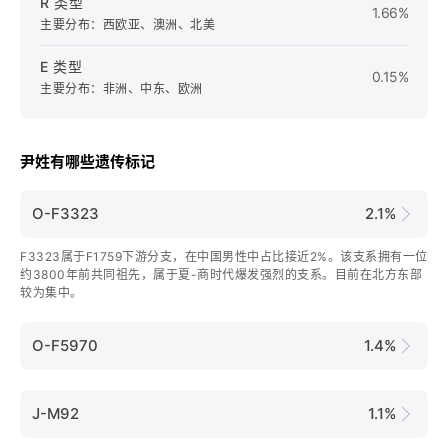
R 类型
1.66%
主要分布：西欧亚、澳洲、北美
E 类型
0.15%
主要分布：非洲、中东、欧洲
尹姓有哪些遗传标记
O-F3323
2.1%
F3323属于F1759下游分支，在中国男性中占比接近2%。该支系拥有一位
约3800年前共同祖先，属于夏-商时代爆发强烈的支系。目前在北方东部
较为集中。
O-F5970
1.4%
J-M92
1.1%