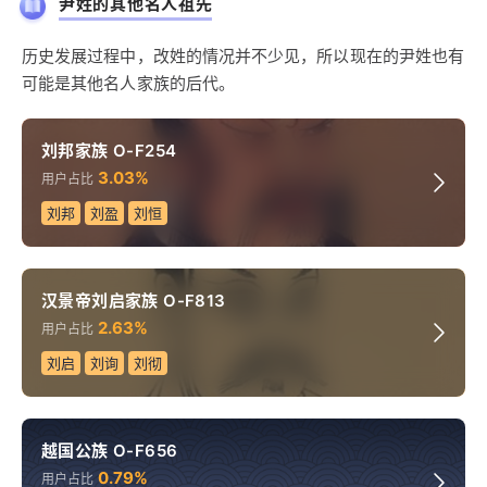
尹姓的其他名人祖先
历史发展过程中，改姓的情况并不少见，所以现在的尹姓也有
可能是其他名人家族的后代。
刘邦家族 O-F254
3.03%
用户占比
刘邦
刘盈
刘恒
汉景帝刘启家族 O-F813
2.63%
用户占比
刘启
刘询
刘彻
越国公族 O-F656
0.79%
用户占比