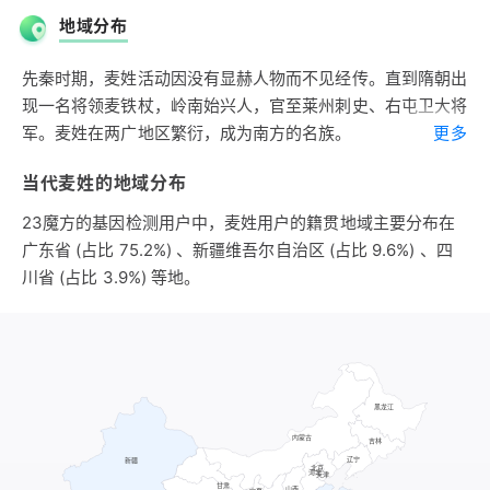
地域分布
先秦时期，麦姓活动因没有显赫人物而不见经传。直到隋朝出
现一名将领麦铁杖，岭南始兴人，官至莱州刺史、右屯卫大将
军。麦姓在两广地区繁衍，成为南方的名族。
更多
明朝时期，麦姓不足1万人，主要分布于广东、浙江、湖南，
当代麦姓的地域分布
80%的麦姓集中在广东。
23魔方的基因检测用户中，麦姓用户的籍贯地域主要分布在
广东省 (占比 75.2%) 、新疆维吾尔自治区 (占比 9.6%) 、四
川省 (占比 3.9%) 等地。