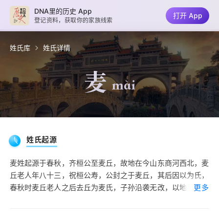
DNA里的历史 App
打开 App
登记资料，获取你的家族线索
姓氏库
姓氏详情
麦
mài
姓氏起源
麦姓起源于春秋，齐桓公至麦丘，故地在今山东商河西北，麦
丘老人年八十三，祝桓公寿，公封之于麦丘，其后因以为氏，
春秋时麦丘老人之后去丘为麦氏，子孙沿袭无改，以地名为
更多
氏。麦氏的历史大约有2600年。