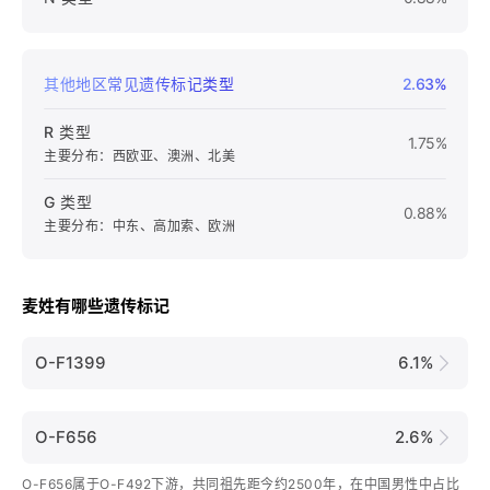
其他地区常见遗传标记类型
2.63%
R 类型
1.75%
主要分布：西欧亚、澳洲、北美
G 类型
0.88%
主要分布：中东、高加索、欧洲
麦姓有哪些遗传标记
O-F1399
6.1%
O-F656
2.6%
O-F656属于O-F492下游，共同祖先距今约2500年，在中国男性中占比