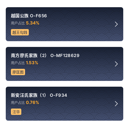
越国公族 O-F656
5.34%
用户占比
越王勾践
南方廖氏家族（2） O-MF128629
1.53%
用户占比
廖匡图
新安汪氏家族（1） O-F934
0.76%
用户占比
汪华