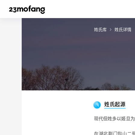
姓氏库
姓氏详情
姓氏起源
现代但姓多以姬旦为
在湖北荆门包山二