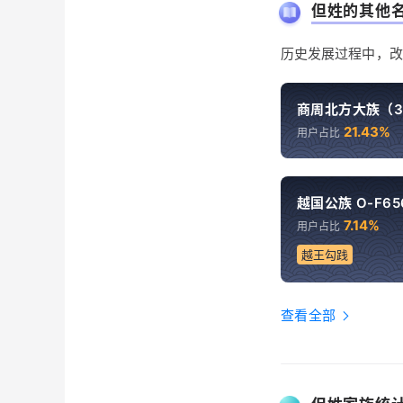
但姓的其他
历史发展过程中，改
商周北方大族（3）
21.43%
用户占比
越国公族 O-F65
7.14%
用户占比
越王勾践
查看全部