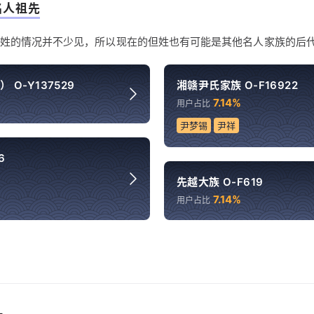
名人祖先
姓的情况并不少见，所以现在的但姓也有可能是其他名人家族的后
 O-Y137529
湘赣尹氏家族 O-F16922
7.14%
用户占比
尹梦锡
尹祥
6
先越大族 O-F619
7.14%
用户占比