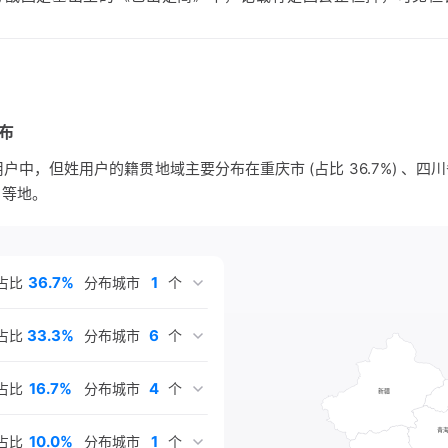
布在川、渝、鄂、赣、皖等地，或许上述事件相关。
物有：但钦，西汉末人，王莽时为西域都护；但望，东汉泰山（今山
载有茹茹但钵；但明伦，清代贵州广顺州（今长顺县）人，官至两
布
中，但姓用户的籍贯地域主要分布在重庆市 (占比 36.7%) 、四川省 (
记载明湖广蒲圻（今湖北赤壁）有但氏，代表人物有但存学，重庆府
) 等地。
民主革命家。
36.7%
1
占比
分布城市
个
33.3%
6
占比
分布城市
个
16.7%
4
占比
分布城市
个
10.0%
1
占比
分布城市
个