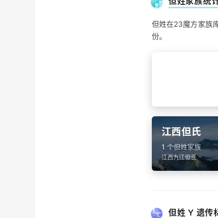
但姓家族统
但姓在23魔方家族库
份。
湖北但氏
2 个但姓家族
湖北黄冈但氏、湖北
江西但氏
1 个但姓家族
江西九江但氏
但姓 Y 遗传