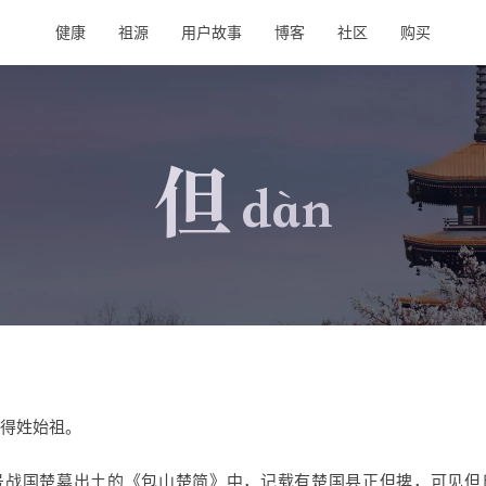
健康
祖源
用户故事
博客
社区
购买
但
dàn
得姓始祖。
号战国楚墓出土的《包山楚简》中，记载有楚国县正但捭，可见但