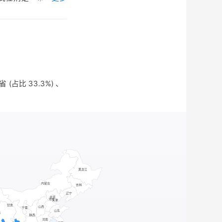
东泰安）人，任巴郡
淮盐运使，《聊斋志
占比 33.3%) 、
通判；但应隆，拜武