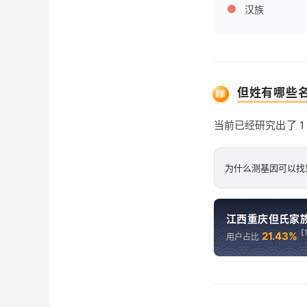
汉族
但姓有哪些
当前已经研究出了 
为什么测基因可以找
江西重庆但氏家族 
[
21.43%
用户占比