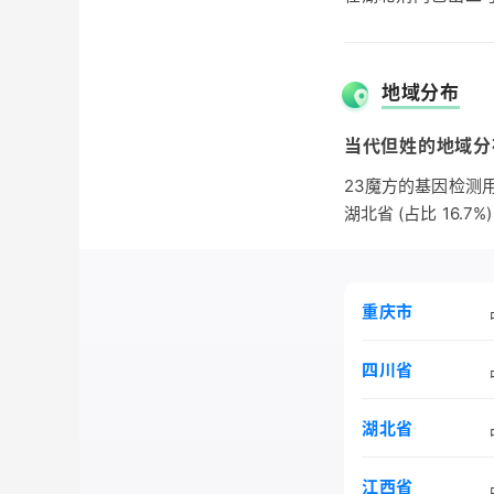
久。如今但姓集中分
史志记载的但氏人
地域分布
太守；《北齐书》
异》点评家。
当代但姓的地域分
23魔方的基因检测用户
《古今图书集成》
湖北省 (占比 16.7%
德将军；但焘，近代
重庆市
四川省
湖北省
江西省