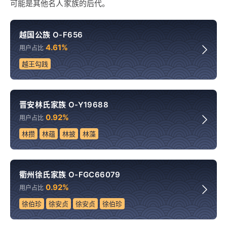
可能是其他名人家族的后代。
越国公族 O-F656
4.61%
用户占比
越王勾践
晋安林氏家族 O-Y19688
0.92%
用户占比
林攒
林蕴
林披
林藻
衢州徐氏家族 O-FGC66079
0.92%
用户占比
徐伯珍
徐安贞
徐安贞
徐伯珍