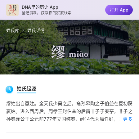
DNA里的历史 App
打开 App
登记资料，获取你的家族线索
姓氏库
姓氏详情
缪
miào
姓氏起源
缪姓出自赢姓。金天氏少昊之后，裔孙皋陶之子伯益在夏初获
赢姓。进入西周后，周孝王封伯益的后裔非子于秦亭，非子之
孙秦襄公于公元前777年立国称秦，经14代为嬴任好，为秦穆
更多
公。
秦穆公攻灭十二国，称霸西戎，秦国开始强大。秦穆公之后，