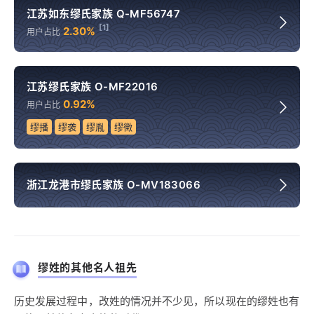
江苏如东缪氏家族 Q-MF56747
[1]
2.30%
用户占比
江苏缪氏家族 O-MF22016
0.92%
用户占比
缪播
缪袭
缪胤
缪徵
浙江龙港市缪氏家族 O-MV183066
缪姓的其他名人祖先
历史发展过程中，改姓的情况并不少见，所以现在的缪姓也有