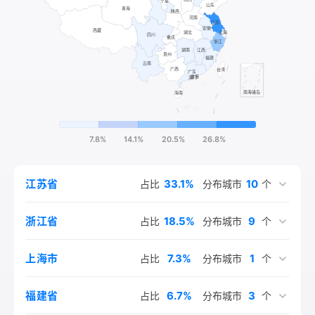
7.8%
14.1%
20.5%
26.8%
33.1%
10
江苏省
占比
分布城市
个
18.5%
9
浙江省
占比
分布城市
个
7.3%
1
上海市
占比
分布城市
个
6.7%
3
福建省
占比
分布城市
个
5.8%
4.9%
4.6%
3.3%
2.4%
2.7%
1.5%
2.1%
2.1%
10
6
4
6
3
3
2
2
1
广东省
四川省
江西省
安徽省
河北省
云南省
湖南省
甘肃省
北京市
占比
占比
占比
占比
占比
占比
占比
占比
占比
分布城市
分布城市
分布城市
分布城市
分布城市
分布城市
分布城市
分布城市
分布城市
个
个
个
个
个
个
个
个
个