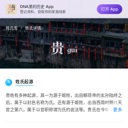
DNA里的历史 App
打开 App
登记资料，获取你的家族线索
姓氏库
姓氏详情
贵
guì
姓氏起源
贵姓有多种起源，其一为源于姬姓，出自颛顼帝的玄孙陆终之
后，属于以封邑名称为氏。还有源于姬姓，出自西周时期八天
官之第六，属于以官职称谓为氏的说法等。贵氏在今中国大陆
更多
的姓氏排行榜上未列入百家姓前五百位，在台湾省则名列第八
百零八位，以常山、东阳为郡望。