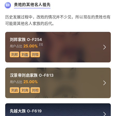
贵姓的其他名人祖先
历史发展过程中，改姓的情况并不少见，所以现在的贵姓也有
可能是其他名人家族的后代。
刘邦家族 O-F254
[1]
25.00%
用户占比
刘邦
刘盈
刘恒
汉景帝刘启家族 O-F813
25.00%
用户占比
刘启
刘询
刘彻
先越大族 O-F619