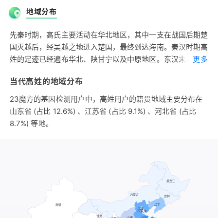
腾的高夷氏族，鹄就是白天鹅，高夷属于东夷族。东夷族的先
地域分布
祖是高辛氏帝喾，因此，高夷或许直接出自高辛氏。高夷最早
居住在今山东莒县一带，随东夷族入主中原而向西、向南迁
先秦时期，高氏主要活动在华北地区，其中一支在战国后期楚
移。到商朝时期，高夷已经进入河南北部。公元前1046年，
国灭越后，经吴越之地进入楚国，最终到达海南。秦汉时期高
周武王灭商，高夷位于周朝的东面，为周的属国，史称高句
姓的足迹已经遍布华北、陕甘宁以及中原地区。东汉末期是高
更多
骊，也是后来东北的高句丽。春秋以后，高夷逐渐向东北迁
姓的鼎盛时期，在山东地区形成了历史上最著名的渤海高姓。
移，处于冀北至辽东一带。这支高姓至少已有4000年的历
当代高姓的地域分布
西晋时，高姓主要向北和东北迁移。南北朝时，高姓因北齐的
史。这支高姓到唐朝以后，主要向西北迁移，其中一部向东北
灭亡而被迫移民陕南和西蜀。隋唐时期，高姓主要活动在长江
23魔方的基因检测用户中，高姓用户的籍贯地域主要分布在
进入朝鲜。
以北，但继续向四川和江浙地区迁移。五代宋元时期，高姓大
山东省 (占比 12.6%) 、江苏省 (占比 9.1%) 、河北省 (占比
第二支源自姜姓。公元前1046年周武王灭商，封姜太公为齐
批移民于江南各地尤其是江浙地区。明末清初，高姓进入台
8.7%) 等地。
王，太公六世孙食邑于高，此为高夷曾居住过的地方，故址在
湾。
今山东禹城，称公子高。公子高之孙高溪为齐国大臣，在齐桓
宋朝时期，高姓大约有89万人，约占全国人口的1.15%，排在
公称霸中立有大功，成为高姓历史上的名人。其后裔是高姓群
第十五位。安徽为高姓第一大省，约占高姓总人口的15.6%。
体中最重要的一支，高溪成为当代渤海高氏的始祖。
在全国的分布主要集中于安徽、河北、陕西、河南、四川五
齐国还有一支姜姓高氏，是齐桓公后裔公子祁之后，公子祁字
省，这五省高姓占高姓总人口的62%；其次分布于山西、湖
子高，其后裔以祖父的字为氏。姜姓高氏也有3000年的历
北、浙江，这三省集中了高姓总人口的20%。全国形成了以皖
史。
豫陕冀为中心，向东北、西北、东南放射的高姓分布带。
明朝时期，高姓大约有93万人，约占全国人口的1%，为明朝