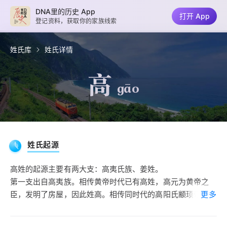
DNA里的历史 App
打开 App
登记资料，获取你的家族线索
姓氏库
姓氏详情
高
gāo
姓氏起源
高姓的起源主要有两大支：高夷氏族、姜姓。
第一支出自高夷族。相传黄帝时代已有高姓，高元为黄帝之
臣，发明了房屋，因此姓高。相传同时代的高阳氏颛顼帝和高
更多
辛氏帝喾之后裔中也有高姓，但是4000多年前的这段高姓渊
源无据可查。在夏商时期，在鲁豫大地上活跃着一支以鹄为图