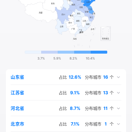
第十九位姓氏。宋元明600年全国人口纯增长率是20%，高姓
人口基本没有增长，远远低于全国人口的增长速度。山东为高
姓第一大省，约占高姓总人口的18.8%。在全国的分布主要集
中于山东、江苏、浙江三省，大约占高姓总人口的44%；其
次分布于山西、江西、甘肃、河北，这四省又集中了高姓总人
口的29%。宋元明期间，高姓的分布总格局变化较大，其人口
主要由北方向东南和西北迁移，特别是向江浙赣地区移民。全
国重新形成了山东、江浙赣、陕晋三个高姓人口聚集区。
3.7%
5.9%
8.2%
10.4%
12.6%
16
山东省
占比
分布城市
个
9.1%
13
江苏省
占比
分布城市
个
8.7%
11
河北省
占比
分布城市
个
7.1%
1
北京市
占比
分布城市
个
6.4%
4.9%
4.8%
4.6%
4.3%
4.0%
4.0%
3.4%
3.0%
2.6%
2.4%
2.4%
2.7%
3.1%
1.8%
1.6%
1.5%
1.7%
14
10
15
13
10
13
17
17
12
17
12
11
11
9
9
7
1
1
辽宁省
河南省
浙江省
陕西省
山西省
四川省
安徽省
黑龙江省
上海市
湖北省
吉林省
内蒙古自治区
广东省
天津市
福建省
云南省
甘肃省
湖南省
占比
占比
占比
占比
占比
占比
占比
占比
占比
占比
占比
占比
占比
占比
占比
占比
占比
占比
分布城市
分布城市
分布城市
分布城市
分布城市
分布城市
分布城市
分布城市
分布城市
分布城市
分布城市
分布城市
分布城市
分布城市
分布城市
分布城市
分布城市
分布城市
个
个
个
个
个
个
个
个
个
个
个
个
个
个
个
个
个
个