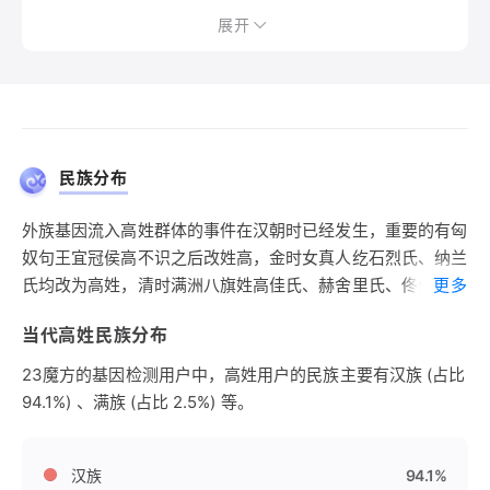
展开
民族分布
外族基因流入高姓群体的事件在汉朝时已经发生，重要的有匈
奴句王宜冠侯高不识之后改姓高，金时女真人纥石烈氏、纳兰
氏均改为高姓，清时满洲八旗姓高佳氏、赫舍里氏、佟佳氏、
更多
郭洛罗氏等氏族集体改姓高。这些外族与汉族长期混居后逐渐
当代高姓民族分布
同化为北方汉族高姓。
23魔方的基因检测用户中，高姓用户的民族主要有汉族 (占比
94.1%) 、满族 (占比 2.5%) 等。
汉族
94.1%