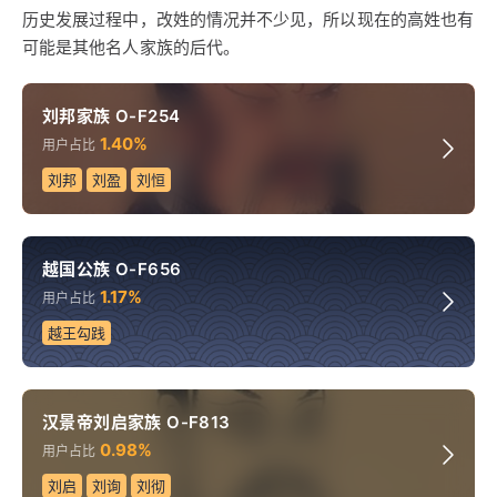
历史发展过程中，改姓的情况并不少见，所以现在的高姓也有
可能是其他名人家族的后代。
刘邦家族 O-F254
1.40%
用户占比
刘邦
刘盈
刘恒
越国公族 O-F656
1.17%
用户占比
越王勾践
汉景帝刘启家族 O-F813
0.98%
用户占比
刘启
刘询
刘彻