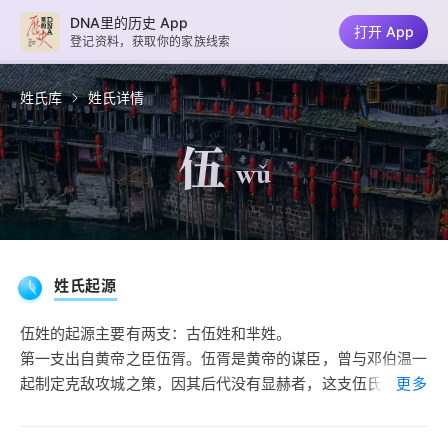
DNA里的历史 App
打开 App
登记资料，获取你的家族线索
姓氏库
姓氏详情
伍
wǔ
姓氏起源
伍姓的起源主要有两支：古伍姓和芈姓。
第一支出自黄帝之臣伍胥。伍胥是黄帝的谋臣，曾与邓伯温一
起制定克敌攻城之策，因其后代没有显赫者，这支伍氏不见经
更多
传。
第二支源出芈姓。春秋时，楚庄王时有臣伍参，曾参与楚庄王