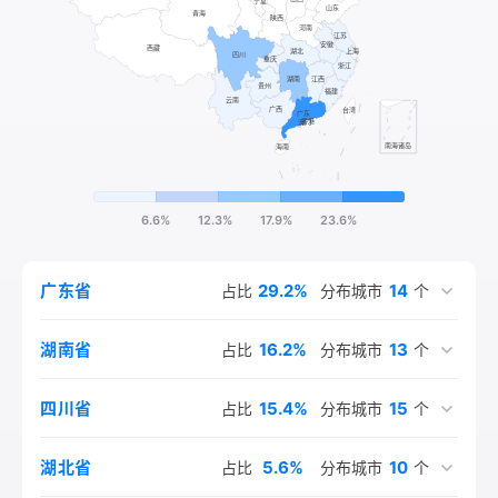
6.6%
12.3%
17.9%
23.6%
29.2%
14
广东省
占比
分布城市
个
16.2%
13
湖南省
占比
分布城市
个
15.4%
15
四川省
占比
分布城市
个
5.6%
10
湖北省
占比
分布城市
个
5.4%
4.6%
4.0%
3.3%
2.5%
2.3%
3.1%
1.5%
1.5%
1.0%
6
8
5
5
6
5
4
4
1
1
重庆市
江苏省
广西壮族自治区
安徽省
浙江省
江西省
贵州省
上海市
云南省
福建省
占比
占比
占比
占比
占比
占比
占比
占比
占比
占比
分布城市
分布城市
分布城市
分布城市
分布城市
分布城市
分布城市
分布城市
分布城市
分布城市
个
个
个
个
个
个
个
个
个
个