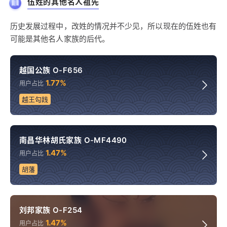
伍姓的其他名人祖先
历史发展过程中，改姓的情况并不少见，所以现在的伍姓也有
可能是其他名人家族的后代。
越国公族 O-F656
1.77%
用户占比
越王勾践
南昌华林胡氏家族 O-MF4490
1.47%
用户占比
胡藩
刘邦家族 O-F254
1.47%
用户占比