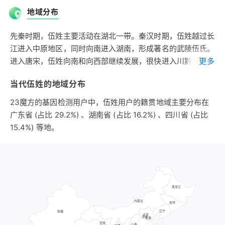
与晋国的争霸，协助大将孙叔敖击败晋军，以贤智和军功升为
地域分布
大夫，湖北的南漳或为伍参的初封之地。其子举食邑于椒，谓
之椒举。有二子曰椒鸣、伍奢。椒鸣得椒举封邑，伍奢以连尹
先秦时期，伍姓主要活动在湖北一带。秦汉时期，伍姓越过长
为太子建太傅。伍氏为伍参之后。芈姓伍氏的历史大约有
江进入中原地区，同时向南进入湖南，形成著名的武陵伍氏。
2600年。
进入唐宋，伍姓向南和向西部继续发展，很快进入川黔地区，
更多
同时大量向东南迁移，福建、浙江已经成为伍姓的重要聚集
当代伍姓的地域分布
地。明清时，南方各地都有伍姓的足迹，尤以江西安福为多。
宋朝时期，伍姓大约有3万人，大约占全国人口的0.04%，排
23魔方的基因检测用户中，伍姓用户的籍贯地域主要分布在
在第二百位之后。当时东南地区是伍姓的重要聚集区。
广东省 (占比 29.2%) 、湖南省 (占比 16.2%) 、四川省 (占比
明朝时期，伍姓大约有10万人，约占全国人口的0.1%，排在
15.4%) 等地。
第一百四十三位。主要分布于江西、湖南，这两省集中了大约
51%的伍姓人口；其次分布于广西、浙江、四川、福建、湖
北、广东六地，又占伍姓总人口的42%。江西为伍姓第一大
省，约占伍姓总人口的34%。全国基本形成了以赣湘为中
心，向南、东、西三个方向逐渐递减的分布状。