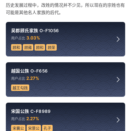
历史发展过程中，改姓的情况并不少见，所以现在的宗姓也有
可能是其他名人家族的后代。
吴郡顾氏家族 O-F1056
3.03%
用户占比
顾和
顾雍
顾和
顾荣
越国公族 O-F656
2.27%
用户占比
越王勾践
宋国公族 C-F8989
2.27%
用户占比
宋襄公
宋景公
孔子