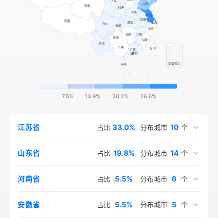
7.5%
13.9%
20.2%
26.6%
33.0%
10
江苏省
占比
分布城市
个
19.8%
14
山东省
占比
分布城市
个
5.5%
6
河南省
占比
分布城市
个
5.5%
5
安徽省
占比
分布城市
个
4.4%
4.4%
4.4%
2.7%
2.2%
2.2%
2.2%
2.2%
1.6%
1.6%
1.6%
1.1%
1.1%
1.1%
3
4
3
2
2
2
2
2
2
1
1
1
1
1
江西省
上海市
北京市
河北省
云南省
陕西省
湖北省
广东省
天津市
四川省
辽宁省
黑龙江省
甘肃省
重庆市
占比
占比
占比
占比
占比
占比
占比
占比
占比
占比
占比
占比
占比
占比
分布城市
分布城市
分布城市
分布城市
分布城市
分布城市
分布城市
分布城市
分布城市
分布城市
分布城市
分布城市
分布城市
分布城市
个
个
个
个
个
个
个
个
个
个
个
个
个
个