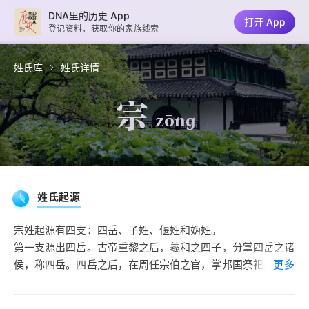
DNA里的历史 App
打开 App
登记资料，获取你的家族线索
姓氏库
姓氏详情
宗
zōng
姓氏起源
宗姓起源有四支：四岳、子姓、偃姓和妫姓。
第一支源出四岳。古帝重黎之后，羲和之四子，分掌四岳之诸
侯，称四岳。四岳之后，在周任宗伯之官，掌邦国祭祀典礼之
更多
事。周大夫宗伯之后，以官名为氏。
第二支源于子姓。春秋时宋襄公同母之弟敖，仕晋，其孙伯宗