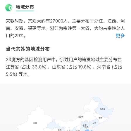
为三郤所杀，子州犁奔楚，少子连家于南阳，遂以先祖之字为
地域分布
氏。一说，南阳宗氏，为周大夫宗伯之后。
第三支出自偃姓。春秋时群舒之属有宗国，故地在今安徽庐江
宋朝时期，宗姓大约有27000人，主要分布于浙江、江西、河
西，其后以国名为氏。群舒，偃姓，春秋时在今安徽庐江西之
南、安徽、福建等地。浙江为宗姓第一大省，大约占宗姓总人
舒庸、舒蓼、舒鸠、舒龙、舒鲍、舒龚等小国统称群舒，后灭
口的29%。
更多
于楚。
明朝时期，宗姓大约有42000人，主要分布于江苏、江西、
第四支出自妫姓。春秋时陈公族有宗氏。
当代宗姓的地域分布
浙江、安徽、山东等地。江苏为宗姓第一大省，大约占宗姓总
人口的36%。
23魔方的基因检测用户中，宗姓用户的籍贯地域主要分布在
江苏省 (占比 33.0%) 、山东省 (占比 19.8%) 、河南省 (占比
5.5%) 等地。