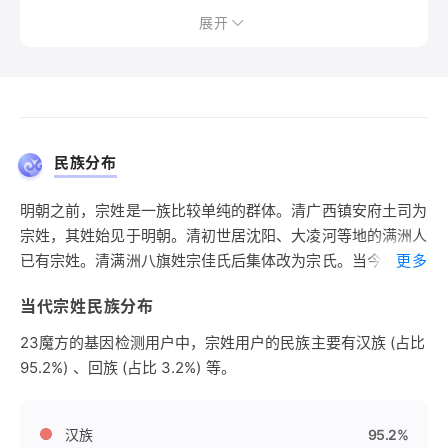
展开
民族分布
明朝之前，宗姓是一族比较单纯的群体。清广西镇安府土司为
宗姓，其姓始见于明朝。清初世居沈阳、大凌河等地的满洲人
已有宗姓。清满洲八旗姓宗佳氏后集体改为宗氏。当今在彝
更多
族、土家族、畲族、蒙古族、朝鲜族等少数民族中均发现有宗
当代宗姓民族分布
姓。
23魔方的基因检测用户中，宗姓用户的民族主要有汉族 (占比
95.2%) 、回族 (占比 3.2%) 等。
汉族
95.2%