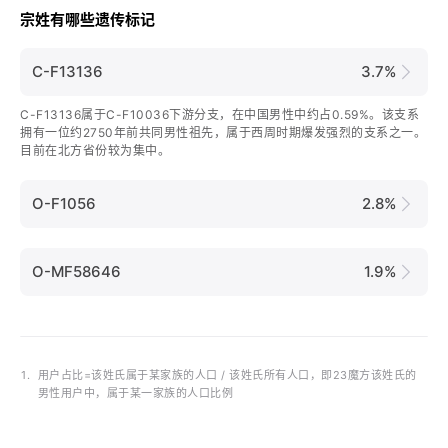
宗姓有哪些遗传标记
C-F13136
3.7%
C-F13136属于C-F10036下游分支，在中国男性中约占0.59%。该支系
拥有一位约2750年前共同男性祖先，属于西周时期爆发强烈的支系之一。
目前在北方省份较为集中。
O-F1056
2.8%
O-MF58646
1.9%
1.
用户占比=该姓氏属于某家族的人口 / 该姓氏所有人口，即23魔方该姓氏的
男性用户中，属于某一家族的人口比例