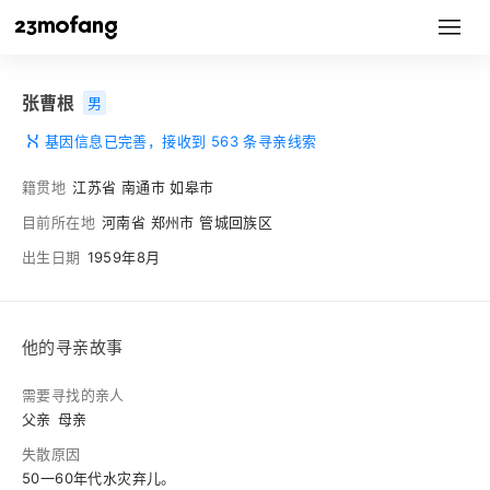
张曹根
男
基因信息已完善，接收到 563 条寻亲线索
籍贯地
江苏省 南通市 如皋市
目前所在地
河南省 郑州市 管城回族区
出生日期
1959年8月
他的寻亲故事
需要寻找的亲人
父亲
母亲
失散原因
50一60年代水灾弃儿。